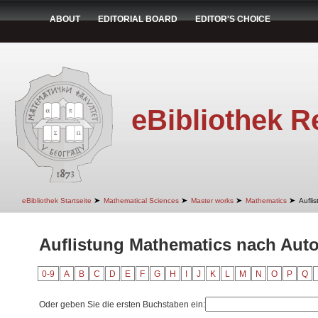
ABOUT
EDITORIAL BOARD
EDITOR'S CHOICE
eBibliothek R
➤
➤
➤
➤
eBibliothek Startseite
Mathematical Sciences
Master works
Mathematics
Aufli
Auflistung Mathematics nach Autor
0-9
A
B
C
D
E
F
G
H
I
J
K
L
M
N
O
P
Q
Oder geben Sie die ersten Buchstaben ein: