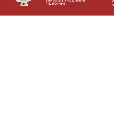
Bank account: 840-181 5666-68
V
PIB: 100046603
S