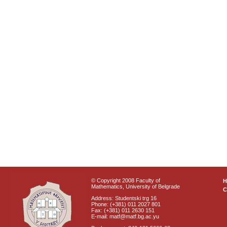
© Copyright 2008 Faculty of
Mathematics, University of Belgrade
C
Address: Studentski trg 16
Phone: (+381) 011 2027 801
Fax: (+381) 011 2630 151
E-mail: matf@matf.bg.ac.yu