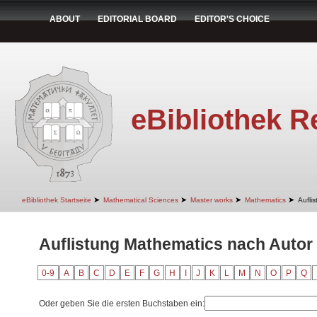
ABOUT
EDITORIAL BOARD
EDITOR'S CHOICE
eBibliothek R
➤
➤
➤
➤
eBibliothek Startseite
Mathematical Sciences
Master works
Mathematics
Aufli
Auflistung Mathematics nach Autor 
0-9
A
B
C
D
E
F
G
H
I
J
K
L
M
N
O
P
Q
Oder geben Sie die ersten Buchstaben ein: