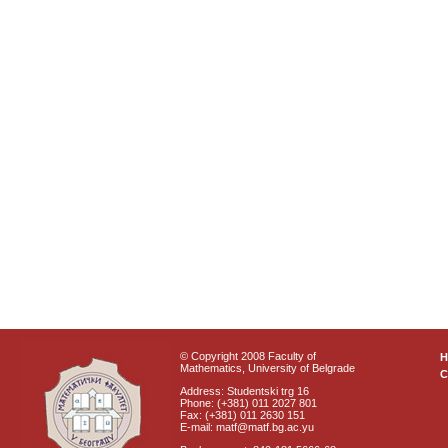
© Copyright 2008 Faculty of
Mathematics, University of Belgrade
C
Address: Studentski trg 16
Phone: (+381) 011 2027 801
Fax: (+381) 011 2630 151
E-mail: matf@matf.bg.ac.yu