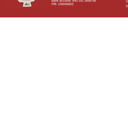
Bank account: 840-181 5666-68
V
PIB: 100046603
S