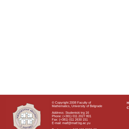
© Copyright 2008 Faculty of
Mathematics, University of Belgrade
C
Address: Studentski trg 16
Phone: (+381) 011 2027 801
Fax: (+381) 011 2630 151
E-mail: matf@matf.bg.ac.yu