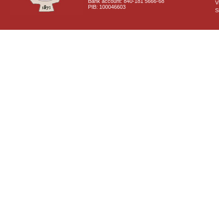
Bank account: 840-181 5666-68
V
PIB: 100046603
S