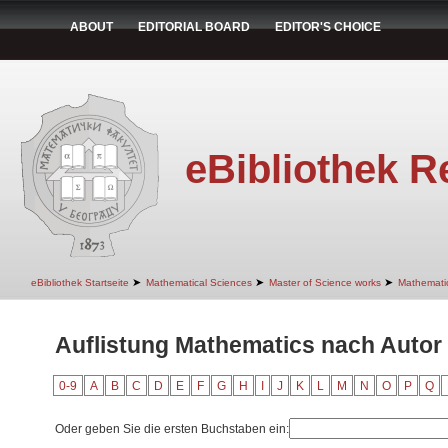
ABOUT
EDITORIAL BOARD
EDITOR'S CHOICE
eBibliothek R
➤
➤
➤
eBibliothek Startseite
Mathematical Sciences
Master of Science works
Mathemati
Auflistung Mathematics nach Autor 
0-9
A
B
C
D
E
F
G
H
I
J
K
L
M
N
O
P
Q
Oder geben Sie die ersten Buchstaben ein: