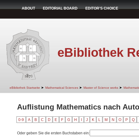
ABOUT
EDITORIAL BOARD
EDITOR'S CHOICE
eBibliothek R
➤
➤
➤
eBibliothek Startseite
Mathematical Sciences
Master of Science works
Mathemati
Auflistung Mathematics nach Autor
0-9
A
B
C
D
E
F
G
H
I
J
K
L
M
N
O
P
Q
Oder geben Sie die ersten Buchstaben ein: