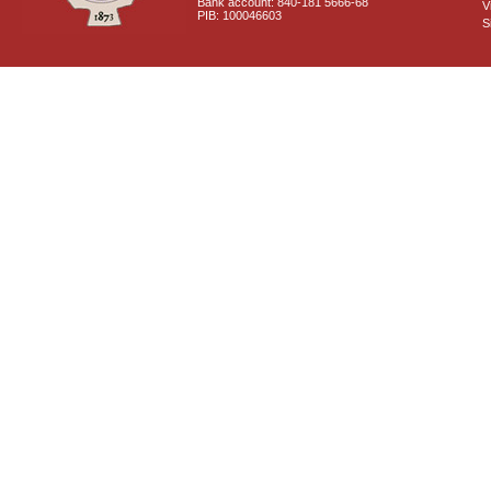
Bank account: 840-181 5666-68
V
PIB: 100046603
S