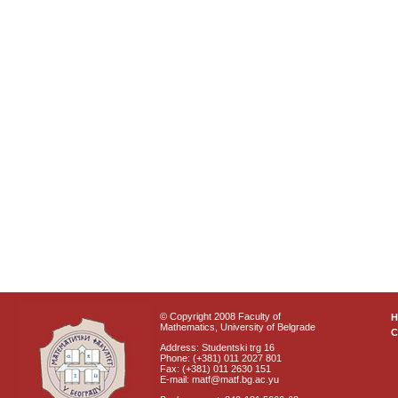
© Copyright 2008 Faculty of
Mathematics, University of Belgrade
C
Address: Studentski trg 16
Phone: (+381) 011 2027 801
Fax: (+381) 011 2630 151
E-mail: matf@matf.bg.ac.yu