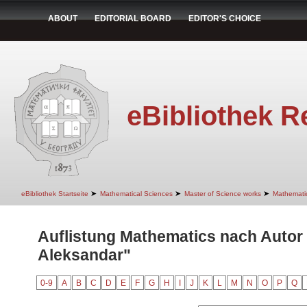
ABOUT
EDITORIAL BOARD
EDITOR'S CHOICE
eBibliothek R
➤
➤
➤
eBibliothek Startseite
Mathematical Sciences
Master of Science works
Mathemati
Auflistung Mathematics nach Autor 
Aleksandar"
0-9
A
B
C
D
E
F
G
H
I
J
K
L
M
N
O
P
Q