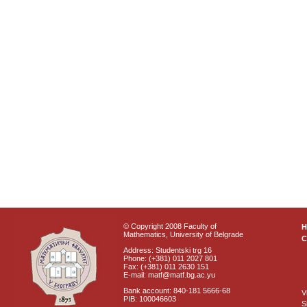
© Copyright 2008 Faculty of
Mathematics, University of Belgrade
C
Address: Studentski trg 16
Phone: (+381) 011 2027 801
Fax: (+381) 011 2630 151
E-mail: matf@matf.bg.ac.yu
Bank account: 840-181 5666-68
V
PIB: 100046603
S