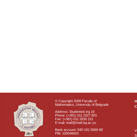
© Copyright 2008 Faculty of
Mathematics, University of Belgrade
C
Address: Studentski trg 16
Phone: (+381) 011 2027 801
Fax: (+381) 011 2630 151
E-mail: matf@matf.bg.ac.yu
Bank account: 840-181 5666-68
V
PIB: 100046603
S