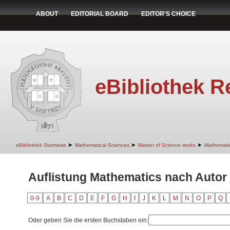
ABOUT
EDITORIAL BOARD
EDITOR'S CHOICE
eBibliothek R
➤
➤
➤
eBibliothek Startseite
Mathematical Sciences
Master of Science works
Mathemati
Auflistung Mathematics nach Autor 
0-9
A
B
C
D
E
F
G
H
I
J
K
L
M
N
O
P
Q
Oder geben Sie die ersten Buchstaben ein: