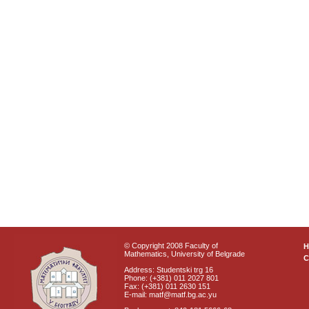
© Copyright 2008 Faculty of
Mathematics, University of Belgrade
C
Address: Studentski trg 16
Phone: (+381) 011 2027 801
Fax: (+381) 011 2630 151
E-mail: matf@matf.bg.ac.yu