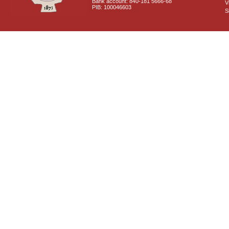
Bank account: 840-181 5666-68
V
PIB: 100046603
S