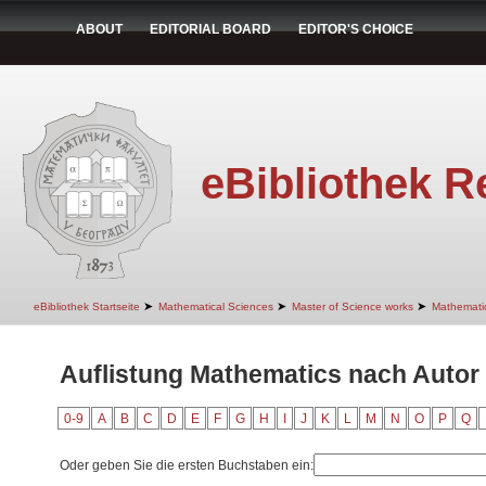
ABOUT
EDITORIAL BOARD
EDITOR'S CHOICE
eBibliothek R
➤
➤
➤
eBibliothek Startseite
Mathematical Sciences
Master of Science works
Mathemati
Auflistung Mathematics nach Autor "
0-9
A
B
C
D
E
F
G
H
I
J
K
L
M
N
O
P
Q
Oder geben Sie die ersten Buchstaben ein: