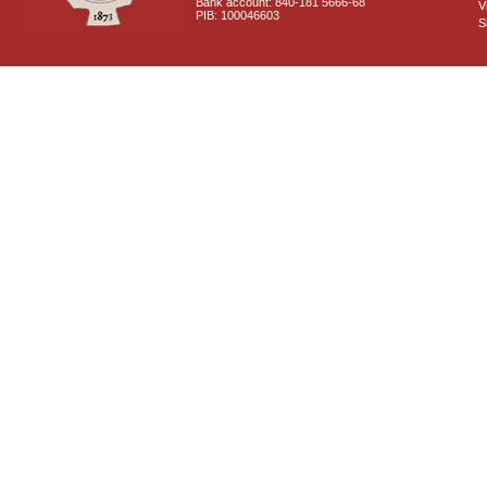
Bank account: 840-181 5666-68
V
PIB: 100046603
S