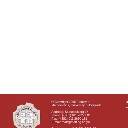
© Copyright 2008 Faculty of
Mathematics, University of Belgrade
C
Address: Studentski trg 16
Phone: (+381) 011 2027 801
Fax: (+381) 011 2630 151
E-mail: matf@matf.bg.ac.yu