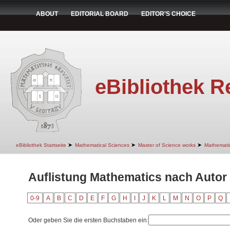
ABOUT
EDITORIAL BOARD
EDITOR'S CHOICE
eBibliothek R
➤
➤
➤
eBibliothek Startseite
Mathematical Sciences
Master of Science works
Mathemati
Auflistung Mathematics nach Autor
0-9
A
B
C
D
E
F
G
H
I
J
K
L
M
N
O
P
Q
Oder geben Sie die ersten Buchstaben ein: