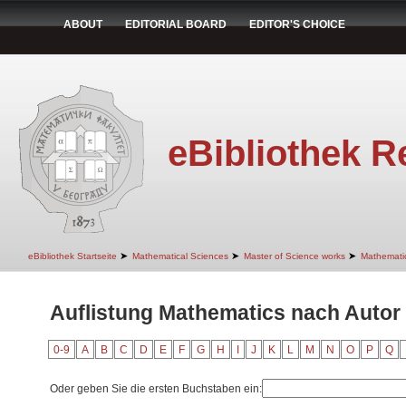
ABOUT
EDITORIAL BOARD
EDITOR'S CHOICE
eBibliothek R
➤
➤
➤
eBibliothek Startseite
Mathematical Sciences
Master of Science works
Mathemati
Auflistung Mathematics nach Autor 
0-9
A
B
C
D
E
F
G
H
I
J
K
L
M
N
O
P
Q
Oder geben Sie die ersten Buchstaben ein: