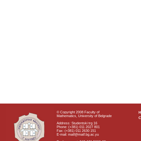
© Copyright 2008 Faculty of
Mathematics, University of Belgrade
C
Address: Studentski trg 16
Phone: (+381) 011 2027 801
Fax: (+381) 011 2630 151
E-mail: matf@matf.bg.ac.yu