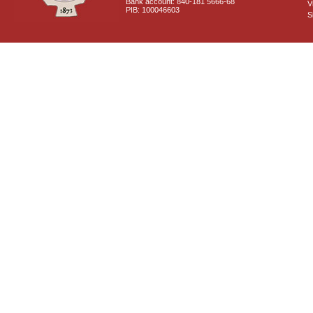
Bank account: 840-181 5666-68
V
PIB: 100046603
S