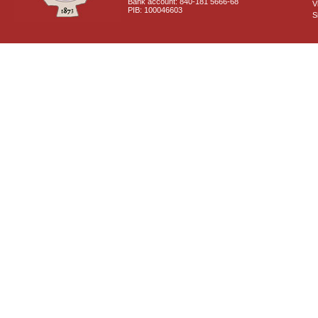
Bank account: 840-181 5666-68
V
PIB: 100046603
S