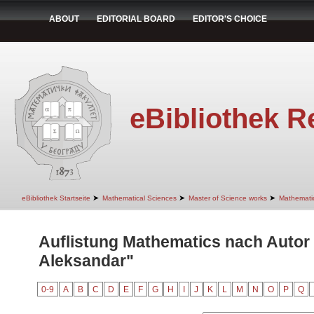
ABOUT
EDITORIAL BOARD
EDITOR'S CHOICE
eBibliothek R
➤
➤
➤
eBibliothek Startseite
Mathematical Sciences
Master of Science works
Mathemati
Auflistung Mathematics nach Autor
Aleksandar"
0-9
A
B
C
D
E
F
G
H
I
J
K
L
M
N
O
P
Q