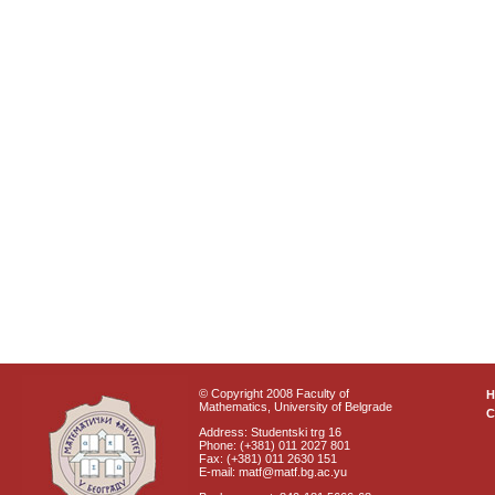
© Copyright 2008 Faculty of
Mathematics, University of Belgrade
C
Address: Studentski trg 16
Phone: (+381) 011 2027 801
Fax: (+381) 011 2630 151
E-mail: matf@matf.bg.ac.yu