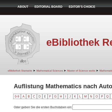
ABOUT
EDITORIAL BOARD
EDITOR'S CHOICE
eBibliothek R
➤
➤
➤
eBibliothek Startseite
Mathematical Sciences
Master of Science works
Mathemati
Auflistung Mathematics nach Autor 
0-9
A
B
C
D
E
F
G
H
I
J
K
L
M
N
O
P
Q
Oder geben Sie die ersten Buchstaben ein: