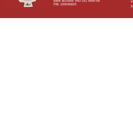
Bank account: 840-181 5666-68
V
PIB: 100046603
S