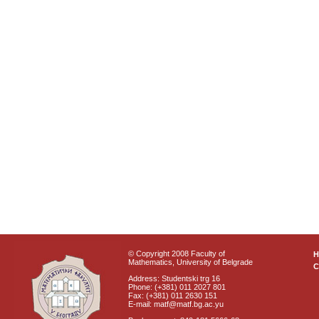
© Copyright 2008 Faculty of
Mathematics, University of Belgrade
C
Address: Studentski trg 16
Phone: (+381) 011 2027 801
Fax: (+381) 011 2630 151
E-mail: matf@matf.bg.ac.yu