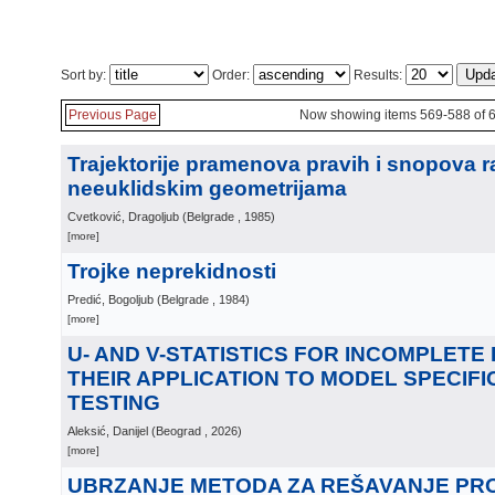
Sort by:
Order:
Results:
Previous Page
Now showing items 569-588 of 
Trajektorije pramenova pravih i snopova r
neeuklidskim geometrijama
Cvetković, Dragoljub
(
Belgrade
, 1985
)
[more]
Trojke neprekidnosti
Predić, Bogoljub
(
Belgrade
, 1984
)
[more]
U- AND V-STATISTICS FOR INCOMPLETE
THEIR APPLICATION TO MODEL SPECIFI
TESTING
Aleksić, Danijel
(
Beograd
, 2026
)
[more]
UBRZANJE METODA ZA REŠAVANJE PR