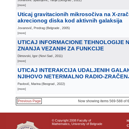
Jovanović Spasojević, Tanja
(
Beograd
, 2022
)
[more]
Uticaj gravitacionih mikrosočiva na X-zra
akrecionog diska kod aktivnih galaksija
Jovanović, Predrag
(
Belgrade
, 2005
)
[more]
UTICAJ INFORMACIONE TEHNOLOGIJE N
ZNANJA VEZANIH ZA FUNKCIJE
Dimovski, Igor
(
Novi Sad
, 2011
)
[more]
UTICAJ INTERAKCIJA UDALJENIH GALA
NJIHOVO NETERMALNO RADIO-ZRAČEN
Pavlović, Marina
(
Beograd
, 2022
)
[more]
Previous Page
Now showing items 569-588 of 
© Copyright 2008 Faculty of
Mathematics, University of Belgrade
C