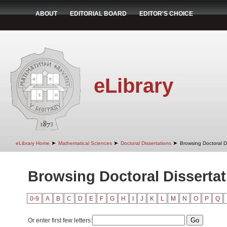
ABOUT
EDITORIAL BOARD
EDITOR'S CHOICE
eLibrary
➤
➤
➤
eLibrary Home
Mathematical Sciences
Doctoral Dissertations
Browsing Doctoral Di
Browsing Doctoral Dissertati
0-9
A
B
C
D
E
F
G
H
I
J
K
L
M
N
O
P
Q
Or enter first few letters: