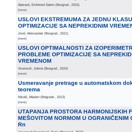
Alatrash, Emhimed Salem
(
Beograd
, 2015
)
[more]
USLOVI EKSTREMUMA ZA JEDNU KLAS
OPTIMIZACIJE SA NEPREKIDNIM VREM
Jović, Aleksandar
(
Beograd
, 2021
)
[more]
USLOVI OPTIMALNOSTI ZA IZOPERIMET
PROBLEME OPTIMIZACIJE SA NEPREKID
VREMENOM
Vicanović, Jelena
(
Beograd
, 2024
)
[more]
Usmeravanje pretrage u automatskom dok
teorema
Nikolić, Mladen
(
Belgrade
, 2013
)
[more]
UTAPANJA PROSTORA HARMONIJSKIH F
MEŠOVITOM NORMOM U OGRANIČENIM 
Rn