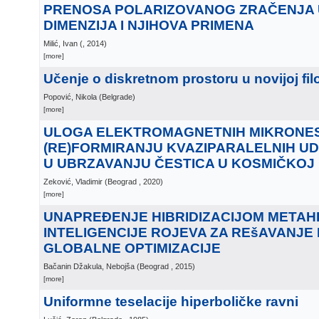
PRENOSA POLARIZOVANOG ZRAČENJA 
DIMENZIJA I NJIHOVA PRIMENA
Milić, Ivan
(
, 2014
)
[more]
Učenje o diskretnom prostoru u novijoj filo
Popović, Nikola
(
Belgrade
)
[more]
ULOGA ELEKTROMAGNETNIH MIKRONES
(RE)FORMIRANJU KVAZIPARALELNIH U
U UBRZAVANJU ČESTICA U KOSMIČKOJ
Zeković, Vladimir
(
Beograd
, 2020
)
[more]
UNAPREÐENJE HIBRIDIZACIJOM METAH
INTELIGENCIJE ROJEVA ZA REšAVANJ
GLOBALNE OPTIMIZACIJE
Bačanin Džakula, Nebojša
(
Beograd
, 2015
)
[more]
Uniformne teselacije hiperboličke ravni