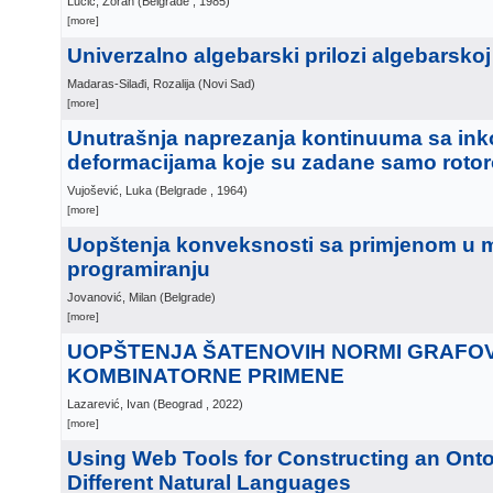
Lučić, Zoran
(
Belgrade
, 1985
)
[more]
Univerzalno algebarski prilozi algebarskoj 
Madaras-Silađi, Rozalija
(
Novi Sad
)
[more]
Unutrašnja naprezanja kontinuuma sa ink
deformacijama koje su zadane samo rotoro
Vujošević, Luka
(
Belgrade
, 1964
)
[more]
Uopštenja konveksnosti sa primjenom u
programiranju
Jovanović, Milan
(
Belgrade
)
[more]
UOPŠTENJA ŠATENOVIH NORMI GRAFOV
KOMBINATORNE PRIMENE
Lazarević, Ivan
(
Beograd
, 2022
)
[more]
Using Web Tools for Constructing an Onto
Different Natural Languages