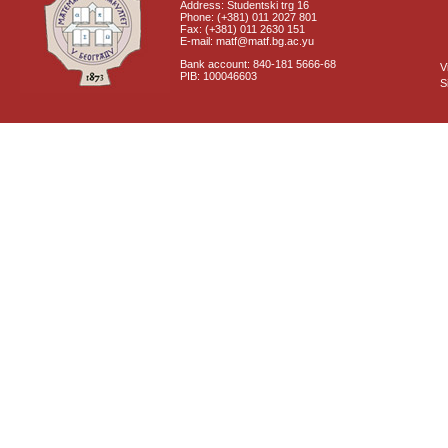
Address: Studentski trg 16
Phone: (+381) 011 2027 801
Fax: (+381) 011 2630 151
E-mail: matf@matf.bg.ac.yu
Bank account: 840-181 5666-68
V
PIB: 100046603
S