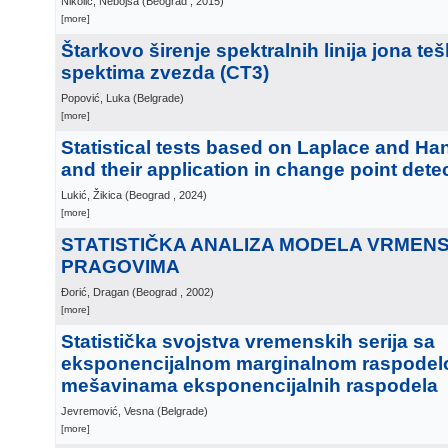
Nikolić, Nebojša
(
Beograd
, 2015
)
[more]
Štarkovo širenje spektralnih linija jona te
spektima zvezda (CT3)
Popović, Luka
(
Belgrade
)
[more]
Statistical tests based on Laplace and Ha
and their application in change point dete
Lukić, Žikica
(
Beograd
, 2024
)
[more]
STATISTIČKA ANALIZA MODELA VRMENS
PRAGOVIMA
Đorić, Dragan
(
Beograd
, 2002
)
[more]
Statistička svojstva vremenskih serija sa
eksponencijalnom marginalnom raspodel
mešavinama eksponencijalnih raspodela
Jevremović, Vesna
(
Belgrade
)
[more]