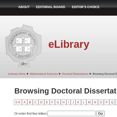
ABOUT
EDITORIAL BOARD
EDITOR'S CHOICE
eLibrary
➤
➤
➤
eLibrary Home
Mathematical Sciences
Doctoral Dissertations
Browsing Doctoral Di
Browsing Doctoral Dissertati
0-9
A
B
C
D
E
F
G
H
I
J
K
L
M
N
O
P
Q
Or enter first few letters: