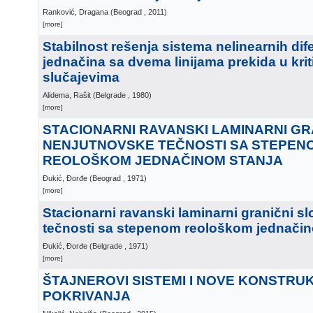
Ranković, Dragana
(
Beograd
, 2011
)
[more]
Stabilnost rešenja sistema nelinearnih dife
jednačina sa dvema linijama prekida u kri
slučajevima
Alidema, Rašit
(
Belgrade
, 1980
)
[more]
STACIONARNI RAVANSKI LAMINARNI GR
NENJUTNOVSKE TEČNOSTI SA STEPEN
REOLOŠKOM JEDNAČINOM STANJA
Đukić, Đorđe
(
Beograd
, 1971
)
[more]
Stacionarni ravanski laminarni granični s
tečnosti sa stepenom reološkom jednačin
Đukić, Đorđe
(
Belgrade
, 1971
)
[more]
ŠTAJNEROVI SISTEMI I NOVE KONSTRUKCI
POKRIVANJA