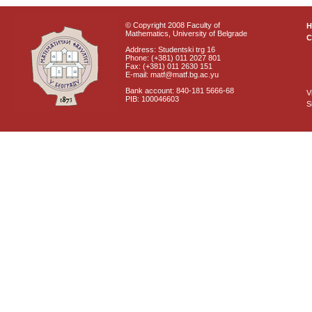
© Copyright 2008 Faculty of
Mathematics, University of Belgrade
C
Address: Studentski trg 16
Phone: (+381) 011 2027 801
Fax: (+381) 011 2630 151
E-mail: matf@matf.bg.ac.yu
Bank account: 840-181 5666-68
V
PIB: 100046603
S