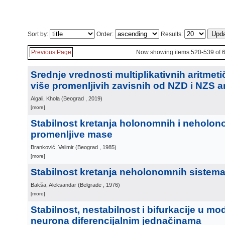
Sort by:
Order:
Results:
Previous Page
Now showing items 520-539 of 
Srednje vrednosti multiplikativnih aritmeti
više promenljivih zavisnih od NZD i NZS 
Algali, Khola
(
Beograd
, 2019
)
[more]
Stabilnost kretanja holonomnih i neholo
promenljive mase
Branković, Velimir
(
Beograd
, 1985
)
[more]
Stabilnost kretanja neholonomnih sistem
Bakša, Aleksandar
(
Belgrade
, 1976
)
[more]
Stabilnost, nestabilnost i bifurkacije u m
neurona diferencijalnim jednačinama