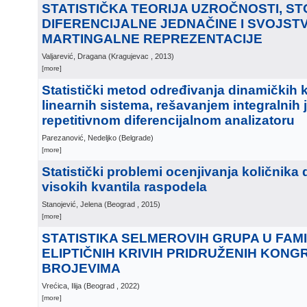
STATISTIČKA TEORIJA UZROČNOSTI, S
DIFERENCIJALNE JEDNAČINE I SVOJST
MARTINGALNE REPREZENTACIJE
Valjarević, Dragana
(
Kragujevac
, 2013
)
[more]
Statistički metod određivanja dinamičkih k
linearnih sistema, rešavanjem integralnih
repetitivnom diferencijalnom analizatoru
Parezanović, Nedeljko
(
Belgrade
)
[more]
Statistički problemi ocenjivanja količnika d
visokih kvantila raspodela
Stanojević, Jelena
(
Beograd
, 2015
)
[more]
STATISTIKA SELMEROVIH GRUPA U FAMIL
ELIPTIČNIH KRIVIH PRIDRUŽENIH KON
BROJEVIMA
Vrećica, Ilija
(
Beograd
, 2022
)
[more]