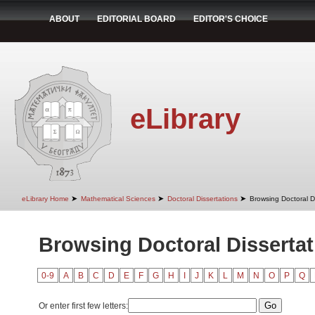
ABOUT
EDITORIAL BOARD
EDITOR'S CHOICE
eLibrary
➤
➤
➤
eLibrary Home
Mathematical Sciences
Doctoral Dissertations
Browsing Doctoral Di
Browsing Doctoral Dissertati
0-9
A
B
C
D
E
F
G
H
I
J
K
L
M
N
O
P
Q
Or enter first few letters: