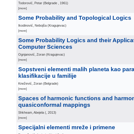
Todorović, Petar
(
Belgrade
, 1961
)
[more]
Some Probability and Topological Logics
Ikodinović, Nebojša
(
Kragujevac
)
[more]
Some Probability Logics and their Applica
Computer Sciences
Ognjanović, Zoran
(
Kragujevac
)
[more]
Sopstveni elementi malih planeta kao par
klasifikacije u familije
Knežević, Zoran
(
Belgrade
)
[more]
Spaces of harmonic functions and harmo
quasiconformal mappings
Shkheam, Abejela
(
, 2013
)
[more]
Specijalni elementi mreže i primene