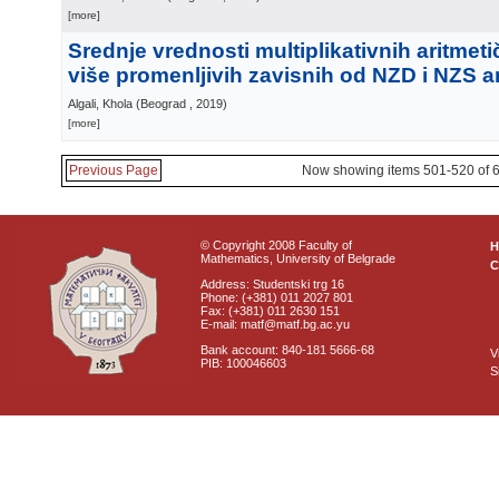
[more]
Srednje vrednosti multiplikativnih aritmeti
više promenljivih zavisnih od NZD i NZS 
Algali, Khola
(
Beograd
, 2019
)
[more]
Previous Page
Now showing items 501-520 of 
© Copyright 2008 Faculty of
Mathematics, University of Belgrade
C
Address: Studentski trg 16
Phone: (+381) 011 2027 801
Fax: (+381) 011 2630 151
E-mail: matf@matf.bg.ac.yu
Bank account: 840-181 5666-68
V
PIB: 100046603
S