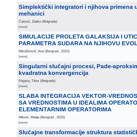
Simplektički integratori i njihova primena
mehanici
Ćatović, Zlatko
(
Belgrade
)
[more]
SIMULACIJE PROLETA GALAKSIJA I UTI
PARAMETRA SUDARA NA NJIHOVU EVO
Mitrašinović, Ana
(
Beograd
, 2022
)
[more]
Singularni slučajni procesi, Pade-aproksim
kvadratna konvergencija
Pogany, Tibor
(
Belgrade
)
[more]
SLABA INTEGRACIJA VEKTOR-VREDNOS
SA VREDNOSTIMA U IDEALIMA OPERATO
ELEMENTARNIM OPERATORIMA
Milović, Matija
(
Beograd
, 2025
)
[more]
Slučajne transformacije struktura statisti