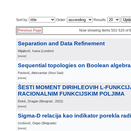
Sort by:
Order:
Results:
Previous Page
Now showing items 501-520 of 
Separation and Data Refinement
Mijajlović, Ivana
(
London
)
[more]
Sequential topologies on Boolean algebr
Pavlović, Aleksandar
(
Novi Sad
)
[more]
ŠESTI MOMENT DIRIHLEOVIH L-FUNKCIJ
RACIONALNIM FUNKCIJSKIM POLJIMA
Đokić, Dragan
(
Beograd
, 2022
)
[more]
Sigma-D relacija kao indikator porekla radi
Urošević, Dejan
(
Belgrade
)
[more]