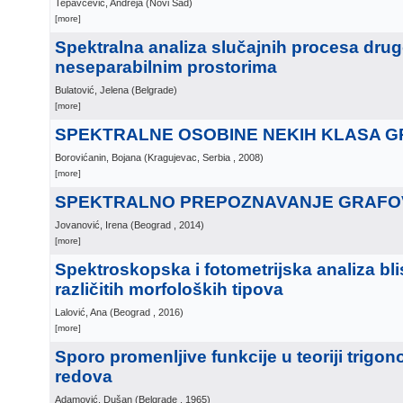
Tepavčević, Andreja
(
Novi Sad
)
[more]
Spektralna analiza slučajnih procesa dru
neseparabilnim prostorima
Bulatović, Jelena
(
Belgrade
)
[more]
SPEKTRALNE OSOBINE NEKIH KLASA 
Borovićanin, Bojana
(
Kragujevac, Serbia
, 2008
)
[more]
SPEKTRALNO PREPOZNAVANJE GRAFOV
Jovanović, Irena
(
Beograd
, 2014
)
[more]
Spektroskopska i fotometrijska analiza bli
različitih morfoloških tipova
Lalović, Ana
(
Beograd
, 2016
)
[more]
Sporo promenljive funkcije u teoriji trigon
redova
Adamović, Dušan
(
Belgrade
, 1965
)