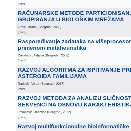
[more]
RAČUNARSKE METODE PARTICIONISANJ
GRUPISANJA U BIOLOŠKIM MREŽAMA
Grbić, Milana
(
Beograd
, 2020
)
[more]
Raspoređivanje zadataka na višeproceso
primenom metaheuristika
Davidović, Tatjana
(
Belgrade
, 2006
)
[more]
RAZVOJ ALGORITMA ZA ISPITIVANJE PR
ASTEROIDA FAMILIJAMA
Radović, Viktor
(
Beograd
, 2017
)
[more]
RAZVOJ METODA ZA ANALIZU SLIČNOST
SEKVENCI NA OSNOVU KARAKTERISTI
Jovanović, Jasmina
(
Beograd
, 2022
)
[more]
Razvoj multifunkcionalne bioinformatičke