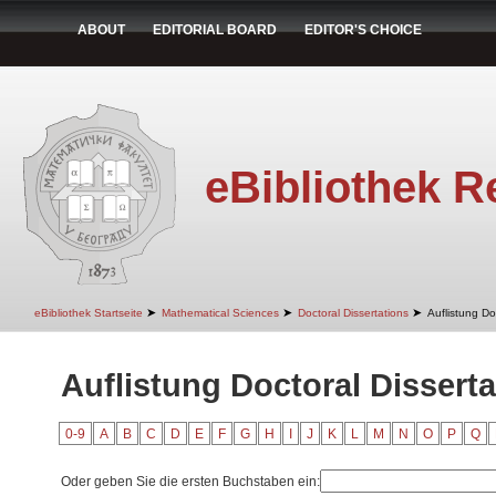
ABOUT
EDITORIAL BOARD
EDITOR'S CHOICE
eBibliothek R
➤
➤
➤
eBibliothek Startseite
Mathematical Sciences
Doctoral Dissertations
Auflistung Do
Auflistung Doctoral Disserta
0-9
A
B
C
D
E
F
G
H
I
J
K
L
M
N
O
P
Q
Oder geben Sie die ersten Buchstaben ein: