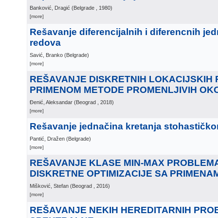
Banković, Dragić
(
Belgrade
, 1980
)
[more]
Rešavanje diferencijalnih i diferencnih j
redova
Savić, Branko
(
Belgrade
)
[more]
REŠAVANJE DISKRETNIH LOKACIJSKIH
PRIMENOM METODE PROMENLJIVIH OK
Đenić, Aleksandar
(
Beograd
, 2018
)
[more]
Rešavanje jednačina kretanja stohastičk
Pantić, Dražen
(
Belgrade
)
[more]
REŠAVANJE KLASE MIN-MAX PROBLEM
DISKRETNE OPTIMIZACIJE SA PRIMENA
Mišković, Stefan
(
Beograd
, 2016
)
[more]
REŠAVANJE NEKIH HEREDITARNIH PRO