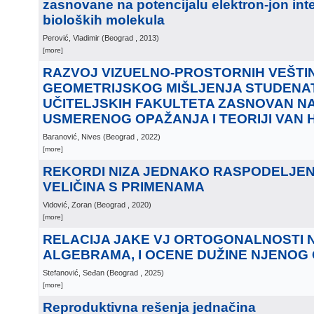
zasnovane na potencijalu elektron-jon inte
bioloških molekula
Perović, Vladimir
(
Beograd
, 2013
)
[more]
RAZVOJ VIZUELNO-PROSTORNIH VEŠTIN
GEOMETRIJSKOG MIŠLJENJA STUDENA
UČITELJSKIH FAKULTETA ZASNOVAN N
USMERENOG OPAŽANJA I TEORIJI VAN 
Baranović, Nives
(
Beograd
, 2022
)
[more]
REKORDI NIZA JEDNAKO RASPODELJEN
VELIČINA S PRIMENAMA
Vidović, Zoran
(
Beograd
, 2020
)
[more]
RELACIJA JAKE VJ ORTOGONALNOSTI N
ALGEBRAMA, I OCENE DUŽINE NJENOG
Stefanović, Seđan
(
Beograd
, 2025
)
[more]
Reproduktivna rešenja jednačina