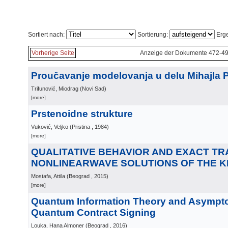
Sortiert nach:
Sortierung:
Erge
Vorherige Seite
Anzeige der Dokumente 472-49
Proučavanje modelovanja u delu Mihajla P
Trifunović, Miodrag
(
Novi Sad
)
[more]
Prstenoidne strukture
Vuković, Veljko
(
Pristina
, 1984
)
[more]
QUALITATIVE BEHAVIOR AND EXACT TR
NONLINEARWAVE SOLUTIONS OF THE K
Mostafa, Attila
(
Beograd
, 2015
)
[more]
Quantum Information Theory and Asympto
Quantum Contract Signing
Louka, Hana Almoner
(
Beograd
, 2016
)