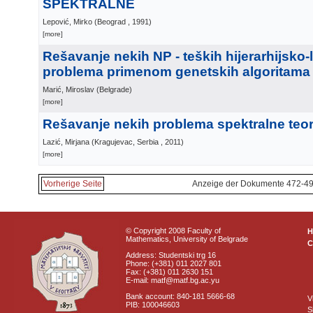
SPEKTRALNE
Lepović, Mirko
(
Beograd
, 1991
)
[more]
Rešavanje nekih NP - teških hijerarhijsko-
problema primenom genetskih algoritama
Marić, Miroslav
(
Belgrade
)
[more]
Rešavanje nekih problema spektralne teor
Lazić, Mirjana
(
Kragujevac, Serbia
, 2011
)
[more]
Vorherige Seite
Anzeige der Dokumente 472-49
© Copyright 2008 Faculty of
Mathematics, University of Belgrade
C
Address: Studentski trg 16
Phone: (+381) 011 2027 801
Fax: (+381) 011 2630 151
E-mail: matf@matf.bg.ac.yu
Bank account: 840-181 5666-68
V
PIB: 100046603
S