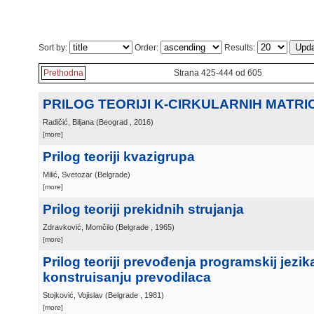
Sort by:
Order:
Results:
Prethodna
Strana 425-444 od 605
PRILOG TEORIJI K-CIRKULARNIH MATRI
Radičić, Biljana
(
Beograd
, 2016
)
[more]
Prilog teoriji kvazigrupa
Milić, Svetozar
(
Belgrade
)
[more]
Prilog teoriji prekidnih strujanja
Zdravković, Momčilo
(
Belgrade
, 1965
)
[more]
Prilog teoriji prevođenja programskij jezika
konstruisanju prevodilaca
Stojković, Vojislav
(
Belgrade
, 1981
)
[more]