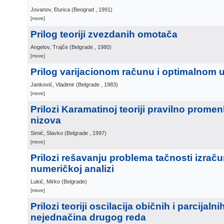
Jovanov, Đurica
(
Beograd
, 1991
)
[more]
Prilog teoriji zvezdanih omotača
Angelov, Trajče
(
Belgrade
, 1980
)
[more]
Prilog varijacionom računu i optimalnom u
Janković, Vladimir
(
Belgrade
, 1983
)
[more]
Prilozi Karamatinoj teoriji pravilno promenlj
nizova
Simić, Slavko
(
Belgrade
, 1997
)
[more]
Prilozi rešavanju problema tačnosti izrač
numeričkoj analizi
Lukić, Mirko
(
Belgrade
)
[more]
Prilozi teoriji oscilacija običnih i parcijalni
nejednačina drugog reda