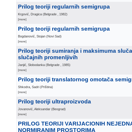
Prilog teoriji regularnih semigrupa
Krgović, Dragica
(
Belgrade
, 1982
)
[more]
Prilog teoriji regularnih semigrupa
Bogdanović, Stojan
(
Novi Sad
)
[more]
Prilog teoriji sumiranja i maksimuma sluč
slučajnih promenljivih
Janjić, Slobodanka
(
Belgrade
, 1985
)
[more]
Prilog teoriji translatornog omotača semi
Shkodra, Sadri
(
Priština
)
[more]
Prilog teoriji ultraproizvoda
Jovanović, Aleksandar
(
Beograd
)
[more]
PRILOG TEORIJI VARIJACIONIH NEJEDN
NORMIRANIM PROSTORIMA