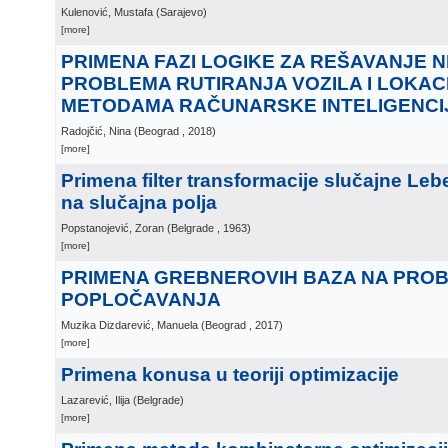
Kulenović, Mustafa
(
Sarajevo
)
[more]
PRIMENA FAZI LOGIKE ZA REŠAVANJE N
PROBLEMA RUTIRANJA VOZILA I LOKAC
METODAMA RAČUNARSKE INTELIGENCI
Radojčić, Nina
(
Beograd
, 2018
)
[more]
Primena filter transformacije slučajne L
na slučajna polja
Popstanojević, Zoran
(
Belgrade
, 1963
)
[more]
PRIMENA GREBNEROVIH BAZA NA PRO
POPLOČAVANJA
Muzika Dizdarević, Manuela
(
Beograd
, 2017
)
[more]
Primena konusa u teoriji optimizacije
Lazarević, Ilija
(
Belgrade
)
[more]