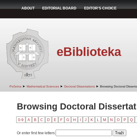
ABOUT
EDITORIAL BOARD
EDITOR'S CHOICE
eBiblioteka
➤
➤
➤
Početna
Mathematical Sciences
Doctoral Dissertations
Browsing Doctoral Disserta
Browsing Doctoral Dissertati
0-9
A
B
C
D
E
F
G
H
I
J
K
L
M
N
O
P
Q
Or enter first few letters: