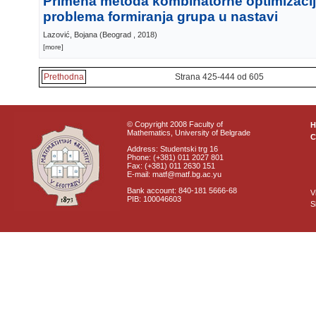
Primena metoda kombinatorne optimizacij
problema formiranja grupa u nastavi
Lazović, Bojana
(
Beograd
, 2018
)
[more]
Prethodna
Strana 425-444 od 605
© Copyright 2008 Faculty of
Mathematics, University of Belgrade
C
Address: Studentski trg 16
Phone: (+381) 011 2027 801
Fax: (+381) 011 2630 151
E-mail: matf@matf.bg.ac.yu
Bank account: 840-181 5666-68
V
PIB: 100046603
S