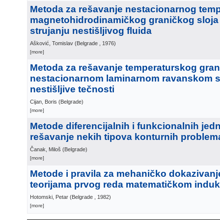
Metoda za rešavanje nestacionarnog tem
magnetohidrodinamičkog graničkog sloja
strujanju nestišljivog fluida
Ašković, Tomislav
(
Belgrade
, 1976
)
[more]
Metoda za rešavanje temperaturskog grani
nestacionarnom laminarnom ravanskom st
nestišljive tečnosti
Cijan, Boris
(
Belgrade
)
[more]
Metode diferencijalnih i funkcionalnih jed
rešavanje nekih tipova konturnih problem
Čanak, Miloš
(
Belgrade
)
[more]
Metode i pravila za mehaničko dokazivanj
teorijama prvog reda matematičkom indu
Hotomski, Petar
(
Belgrade
, 1982
)
[more]