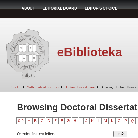
ABOUT
EDITORIAL BOARD
EDITOR'S CHOICE
eBiblioteka
➤
➤
➤
Početna
Mathematical Sciences
Doctoral Dissertations
Browsing Doctoral Disserta
Browsing Doctoral Dissertati
0-9
A
B
C
D
E
F
G
H
I
J
K
L
M
N
O
P
Q
Or enter first few letters: