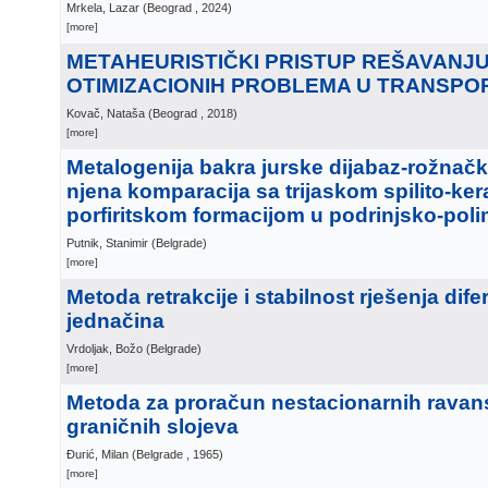
Mrkela, Lazar
(
Beograd
, 2024
)
[more]
METAHEURISTIČKI PRISTUP REŠAVANJ
OTIMIZACIONIH PROBLEMA U TRANSPO
Kovač, Nataša
(
Beograd
, 2018
)
[more]
Metalogenija bakra jurske dijabaz-rožnačk
njena komparacija sa trijaskom spilito-ker
porfiritskom formacijom u podrinjsko-po
Putnik, Stanimir
(
Belgrade
)
[more]
Metoda retrakcije i stabilnost rješenja dife
jednačina
Vrdoljak, Božo
(
Belgrade
)
[more]
Metoda za proračun nestacionarnih ravan
graničnih slojeva
Đurić, Milan
(
Belgrade
, 1965
)
[more]