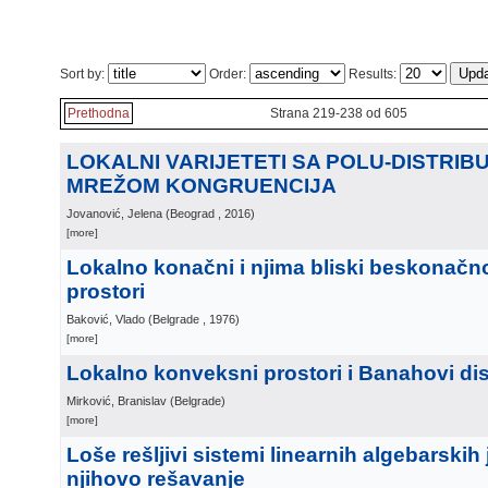
Sort by:
Order:
Results:
Prethodna
Strana 219-238 od 605
LOKALNI VARIJETETI SA POLU-DISTRIB
MREŽOM KONGRUENCIJA
Jovanović, Jelena
(
Beograd
, 2016
)
[more]
Lokalno konačni i njima bliski beskonačn
prostori
Baković, Vlado
(
Belgrade
, 1976
)
[more]
Lokalno konveksni prostori i Banahovi di
Mirković, Branislav
(
Belgrade
)
[more]
Loše rešljivi sistemi linearnih algebarskih
njihovo rešavanje