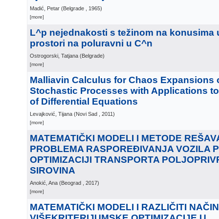
Madić, Petar
(
Belgrade
, 1965
)
[more]
L^p nejednakosti s težinom na konusima 
prostori na poluravni u C^n
Ostrogorski, Tatjana
(
Belgrade
)
[more]
Malliavin Calculus for Chaos Expansions 
Stochastic Processes with Applications 
of Differential Equations
Levajković, Tijana
(
Novi Sad
, 2011
)
[more]
MATEMATIČKI MODELI I METODE REŠA
PROBLEMA RASPOREĐIVANJA VOZILA P
OPTIMIZACIJI TRANSPORTA POLJOPRIV
SIROVINA
Anokić, Ana
(
Beograd
, 2017
)
[more]
MATEMATIČKI MODELI I RAZLIČITI NAČIN
VIŠEKRITERIJUMSKE OPTIMIZACIJE U