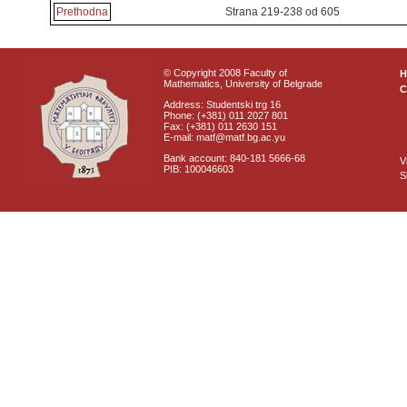
Prethodna
Strana 219-238 od 605
© Copyright 2008 Faculty of
Mathematics, University of Belgrade
C
Address: Studentski trg 16
Phone: (+381) 011 2027 801
Fax: (+381) 011 2630 151
E-mail: matf@matf.bg.ac.yu
Bank account: 840-181 5666-68
V
PIB: 100046603
S