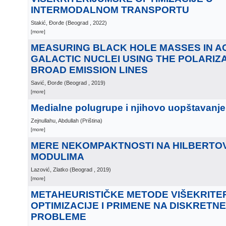
INTERMODALNOM TRANSPORTU
Stakić, Đorđe
(
Beograd
, 2022
)
[more]
MEASURING BLACK HOLE MASSES IN A
GALACTIC NUCLEI USING THE POLARIZ
BROAD EMISSION LINES
Savić, Đorđe
(
Beograd
, 2019
)
[more]
Medialne polugrupe i njihovo uopštavanje
Zejnullahu, Abdullah
(
Priština
)
[more]
MERE NEKOMPAKTNOSTI NA HILBERTOVI
MODULIMA
Lazović, Zlatko
(
Beograd
, 2019
)
[more]
METAHEURISTIČKE METODE VIŠEKRITE
OPTIMIZACIJE I PRIMENE NA DISKRETN
PROBLEME