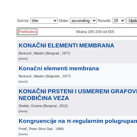
Sort by:
Order:
Results:
Prethodna
Strana 185-204 od 605
KONAČNI ELEMENTI MEMBRANA
Berković, Mladen
(
Beograd
, 1977
)
[more]
Konačni elementi membrana
Berković, Mladen
(
Belgrade
, 1977
)
[more]
KONAČNI PRSTENI I USMERENI GRAFOVI
NEOBIČtNA VEZA
Shafah, Osama
(
Beograd
, 2013
)
[more]
Kongruencije na π-regularnim polugrupa
Protić, Petar
(
Novi Sad
, 1986
)
[more]