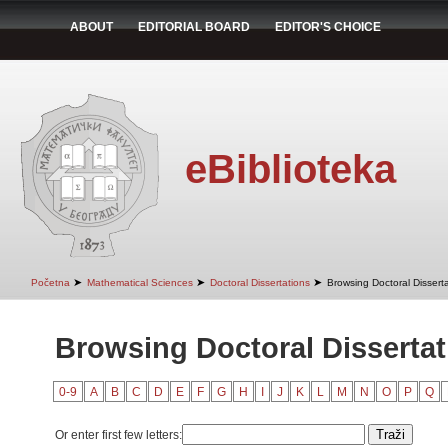
ABOUT
EDITORIAL BOARD
EDITOR'S CHOICE
eBiblioteka
➤
➤
➤
Početna
Mathematical Sciences
Doctoral Dissertations
Browsing Doctoral Disserta
Browsing Doctoral Dissertati
0-9
A
B
C
D
E
F
G
H
I
J
K
L
M
N
O
P
Q
Or enter first few letters: