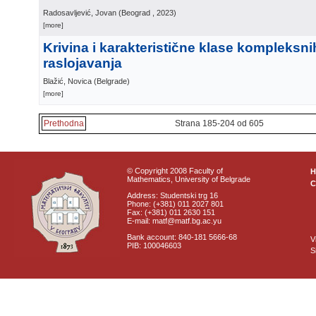
Radosavljević, Jovan
(
Beograd
, 2023
)
[more]
Krivina i karakteristične klase kompleksni
raslojavanja
Blažić, Novica
(
Belgrade
)
[more]
Prethodna
Strana 185-204 od 605
© Copyright 2008 Faculty of
Mathematics, University of Belgrade
C
Address: Studentski trg 16
Phone: (+381) 011 2027 801
Fax: (+381) 011 2630 151
E-mail: matf@matf.bg.ac.yu
Bank account: 840-181 5666-68
V
PIB: 100046603
S