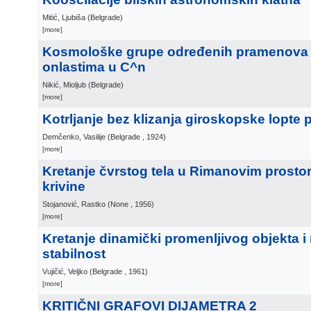
Mitić, Ljubiša
(
Belgrade
)
[more]
Kosmološke grupe određenih pramenova
onlastima u C^n
Nikić, Mioljub
(
Belgrade
)
[more]
Kotrljanje bez klizanja giroskopske lopte p
Demčenko, Vasilije
(
Belgrade
, 1924
)
[more]
Kretanje čvrstog tela u Rimanovim prosto
krivine
Stojanović, Rastko
(
None
, 1956
)
[more]
Kretanje dinamički promenljivog objekta i
stabilnost
Vujičić, Veljko
(
Belgrade
, 1961
)
[more]
KRITIČNI GRAFOVI DIJAMETRA 2