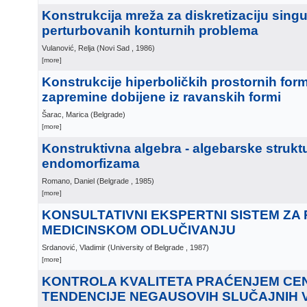
Konstrukcija mreža za diskretizaciju sing
perturbovanih konturnih problema
Vulanović, Relja
(
Novi Sad
, 1986
)
[more]
Konstrukcije hiperboličkih prostornih for
zapremine dobijene iz ravanskih formi
Šarac, Marica
(
Belgrade
)
[more]
Konstruktivna algebra - algebarske struktu
endomorfizama
Romano, Daniel
(
Belgrade
, 1985
)
[more]
KONSULTATIVNI EKSPERTNI SISTEM ZA
MEDICINSKOM ODLUČIVANJU
Srdanović, Vladimir
(
University of Belgrade
, 1987
)
[more]
KONTROLA KVALITETA PRAĆENJEM CE
TENDENCIJE NEGAUSOVIH SLUČAJNIH V