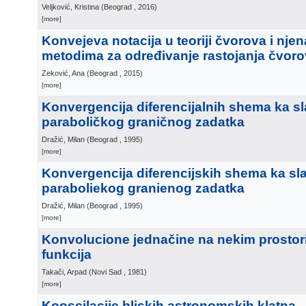
Veljković, Kristina
(
Beograd
, 2016
)
[more]
Konvejeva notacija u teoriji čvorova i nje
metodima za određivanje rastojanja čvor
Zeković, Ana
(
Beograd
, 2015
)
[more]
Konvergencija diferencijalnih shema ka s
paraboličkog graničnog zadatka
Dražić, Milan
(
Beograd
, 1995
)
[more]
Konvergencija diferencijskih shema ka sl
paraboliekog granienog zadatka
Dražić, Milan
(
Beograd
, 1995
)
[more]
Konvolucione jednačine na nekim prostor
funkcija
Takači, Arpad
(
Novi Sad
, 1981
)
[more]
Kooscilacije bliskih astronomskih klatna