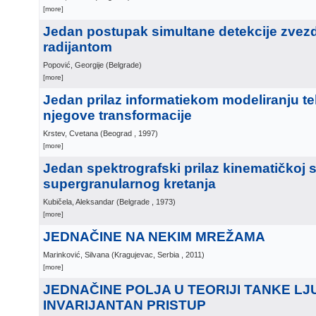
[more]
Jedan postupak simultane detekcije zvezd
radijantom
Popović, Georgije
(
Belgrade
)
[more]
Jedan prilaz informatiekom modeliranju tek
njegove transformacije
Krstev, Cvetana
(
Beograd
, 1997
)
[more]
Jedan spektrografski prilaz kinematičkoj sl
supergranularnog kretanja
Kubičela, Aleksandar
(
Belgrade
, 1973
)
[more]
JEDNAČINE NA NEKIM MREŽAMA
Marinković, Silvana
(
Kragujevac, Serbia
, 2011
)
[more]
JEDNAČINE POLJA U TEORIJI TANKE LJ
INVARIJANTAN PRISTUP