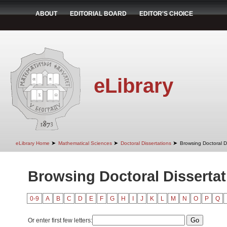
ABOUT
EDITORIAL BOARD
EDITOR'S CHOICE
eLibrary
➤
➤
➤
eLibrary Home
Mathematical Sciences
Doctoral Dissertations
Browsing Doctoral Di
Browsing Doctoral Dissertati
0-9
A
B
C
D
E
F
G
H
I
J
K
L
M
N
O
P
Q
Or enter first few letters: