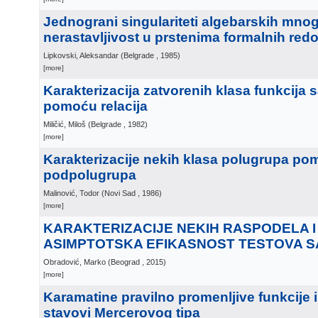
Jednograni singulariteti algebarskih mnog
nerastavljivost u prstenima formalnih red
Lipkovski, Aleksandar
(
Belgrade
, 1985
)
[more]
Karakterizacija zatvorenih klasa funkcija
pomoću relacija
Miličić, Miloš
(
Belgrade
, 1982
)
[more]
Karakterizacije nekih klasa polugrupa p
podpolugrupa
Malinović, Todor
(
Novi Sad
, 1986
)
[more]
KARAKTERIZACIJE NEKIH RASPODELA 
ASIMPTOTSKA EFIKASNOST TESTOVA 
Obradović, Marko
(
Beograd
, 2015
)
[more]
Karamatine pravilno promenljive funkcije 
stavovi Mercerovog tipa