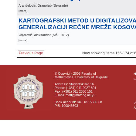
Aranđelović, Dragoljub
(
Belgrade
)
[more]
KARTOGRAFSKI METOD U DIGITALIZOV
GENERALIZACIJI REČNE MREŽE KOSOVA
Valjarević, Aleksandar
(
Niš
, 2012
)
[more]
Previous Page
Now showing items 155-174 of 
© Copyright 2008 Faculty of
Mathematics, University of Belgrade
C
Address: Studentski trg 16
Phone: (+381) 011 2027 801
Fax: (+381) 011 2630 151
E-mail: matf@matf.bg.ac.yu
Bank account: 840-181 5666-68
V
PIB: 100046603
S