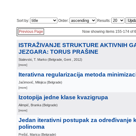
Sort by:
Order:
Results:
Previous Page
Now showing items 155-174 of 
ISTRAŽIVANJE STRUKTURE AKTIVNIH G
JEZGARA: TORUS PRAŠINE
Stalevski, T. Marko
(
Belgrade, Gent
, 2012
)
[more]
Iterativna regularizacija metoda minimizac
Jaćimović, Milojica
(
Belgrade
)
[more]
Izotopija jedne klase kvazigrupa
Alimpić, Branka
(
Belgrade
)
[more]
Jedan iterativni postupak za određivanje 
polinoma
Prešić, Marica
(
Belgrade
)