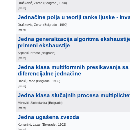
Drašković, Zoran
(
Beograd
, 1990
)
[more]
Jednačine polja u teoriji tanke ljuske - inv
Draškovic, Zoran
(
Belgrade
, 1990
)
[more]
Jedna generalizacija algoritma ekshaustije 
primeni ekshaustije
Stipanić, Ernest
(
Belgrade
)
[more]
Jedna klasa multiformnih presikavanja s
diferencijalne jednačine
Dacić, Rade
(
Belgrade
, 1965
)
[more]
Jedna klasa slučajnih procesa multiplicite
Mitrović, Slobodanka
(
Belgrade
)
[more]
Jedna ugašena zvezda
Komarčić, Lazar
(
Belgrade
, 1902
)
[more]