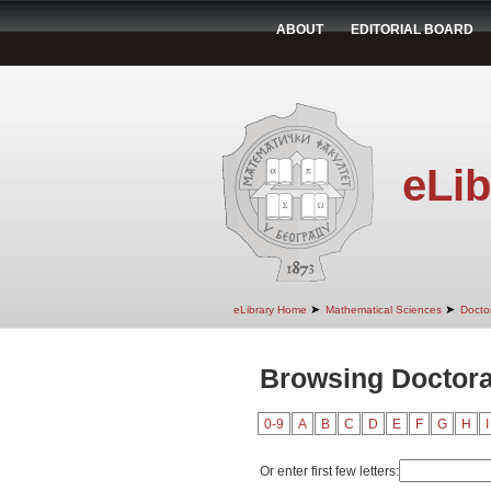
ABOUT
EDITORIAL BOARD
eLib
➤
➤
eLibrary Home
Mathematical Sciences
Doctor
Browsing Doctoral
0-9
A
B
C
D
E
F
G
H
I
Or enter first few letters: