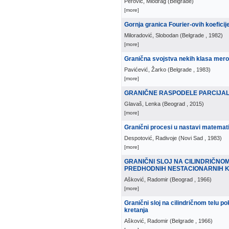
Perović, Miodrag
(
Belgrade
)
[more]
Gornja granica Fourier-ovih koefici
Miloradović, Slobodan
(
Belgrade
, 1982
)
[more]
Granična svojstva nekih klasa mero
Pavićević, Žarko
(
Belgrade
, 1983
)
[more]
GRANIČNE RASPODELE PARCIJAL
Glavaš, Lenka
(
Beograd
, 2015
)
[more]
Granični procesi u nastavi matema
Despotović, Radivoje
(
Novi Sad
, 1983
)
[more]
GRANIČNI SLOJ NA CILINDRIČNO
PREDHODNIH NESTACIONARNIH 
Ašković, Radomir
(
Beograd
, 1966
)
[more]
Granični sloj na cilindričnom telu p
kretanja
Ašković, Radomir
(
Belgrade
, 1966
)