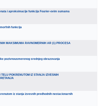
jenata i aproksimacije funkcija Fourier-ovim sumama
morfnih funkcija
NIH MAKSIMUMA RAVNOMERNIH AR (1) PROCESA
tike pozivnousmerenog srednjeg obrazovanja
M TELU POKRENUTOM IZ STANJA IZVESNIH
KRETANJA
okrenutom iz stanja izvesnih predhodnih nestacionarnih