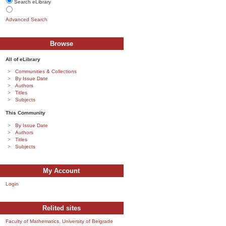
Search eLibrary
Advanced Search
Browse
All of eLibrary
Communities & Collections
By Issue Date
Authors
Titles
Subjects
This Community
By Issue Date
Authors
Titles
Subjects
My Account
Login
Relited sites
Faculty of Mathematics, University of Belgrade