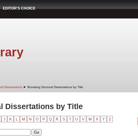
EDITOR'S CHOICE
rary
➤
al Dissertations
Browsing Doctoral Dissertations by Title
 Dissertations by Title
J
K
L
M
N
O
P
Q
R
S
T
U
V
W
X
Y
Z