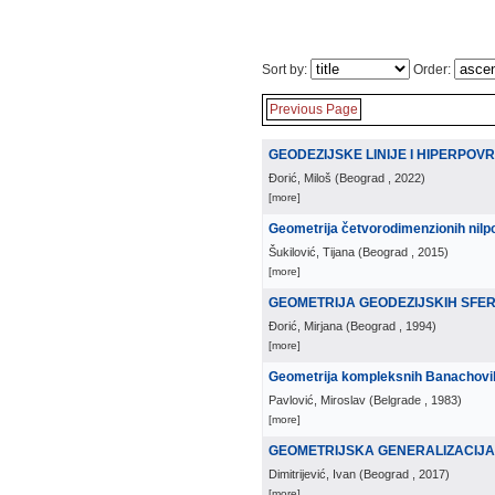
Sort by:
Order:
Previous Page
GEODEZIJSKE LINIJE I HIPERPOV
Đorić, Miloš
(
Beograd
, 2022
)
[more]
Geometrija četvorodimenzionih nilpo
Šukilović, Tijana
(
Beograd
, 2015
)
[more]
GEOMETRIJA GEODEZIJSKIH SFERA
Đorić, Mirjana
(
Beograd
, 1994
)
[more]
Geometrija kompleksnih Banachovi
Pavlović, Miroslav
(
Belgrade
, 1983
)
[more]
GEOMETRIJSKA GENERALIZACIJA
Dimitrijević, Ivan
(
Beograd
, 2017
)
[more]