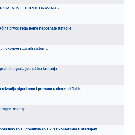
NŠTAJNOVE TEORIJE GRAVITACIJE
načina prvog reda jedne nepoznate funkcije
ja nekonverzativnih sistema
rvih integrala jednačina kretanja
lelizacija algoritama i primena u dinamici fluida
emljina rotacija
preslikavanja i preslikavanja kvazikonformna u srednjem