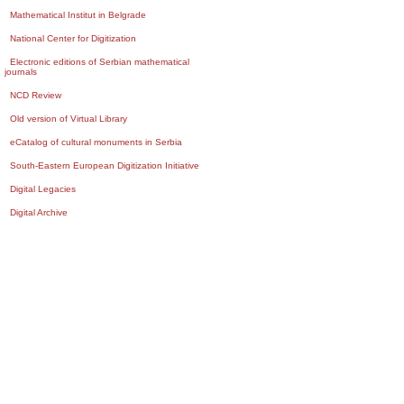
Mathematical Institut in Belgrade
National Center for Digitization
Electronic editions of Serbian mathematical
journals
NCD Review
Old version of Virtual Library
eCatalog of cultural monuments in Serbia
South-Eastern European Digitization Initiative
Digital Legacies
Digital Archive