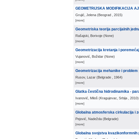
GEOMETRIJSKA MODIFIKACIJA AJ
Grujić, Jelena
(
Beograd
, 2015
)
[more]
Geometriska teorija parcijalnih jed
Rašajski, Borivoje
(
None
)
[more]
Geometrizacija kretanja i poremeća
Vujanović, Božidar
(
None
)
[more]
Geometrizacija mehanike i problem p
Rusov, Lazar
(
Belgrade
, 1964
)
[more]
Glatka čestična hidrodinamika - para
Ivanović, Miloš
(
Kragujevac, Srbija
, 2010
)
[more]
Globalna atmosferska cirkulacija i z
Pejović, Nadežda
(
Belgrade
)
[more]
Globalna svojstva kvazikonformnih 