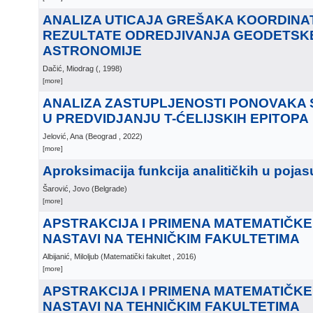
ANALIZA UTICAJA GREŠAKA KOORDINA
REZULTATE ODREDJIVANJA GEODETSK
ASTRONOMIJE
Dačić, Miodrag
(
, 1998
)
[more]
ANALIZA ZASTUPLJENOSTI PONOVAKA 
U PREDVIDJANJU T-ĆELIJSKIH EPITOPA
Jelović, Ana
(
Beograd
, 2022
)
[more]
Aproksimacija funkcija analitičkih u pojas
Šarović, Jovo
(
Belgrade
)
[more]
APSTRAKCIJA I PRIMENA MATEMATIČKE
NASTAVI NA TEHNIČKIM FAKULTETIMA
Albijanić, Miloljub
(
Matematički fakultet
, 2016
)
[more]
APSTRAKCIJA I PRIMENA MATEMATIČKE
NASTAVI NA TEHNIČKIM FAKULTETIMA