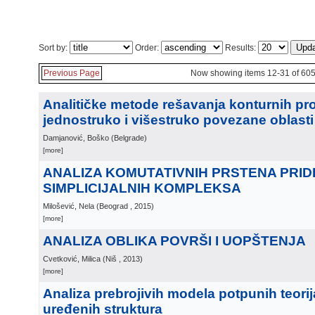
Sort by:
Order:
Results:
Previous Page
Now showing items 12-31 of 60
Analitičke metode rešavanja konturnih pr
jednostruko i višestruko povezane oblasti
Damjanović, Boško
(
Belgrade
)
[more]
ANALIZA KOMUTATIVNIH PRSTENA PRI
SIMPLICIJALNIH KOMPLEKSA
Milošević, Nela
(
Beograd
, 2015
)
[more]
ANALIZA OBLIKA POVRŠI I UOPŠTENJA
Cvetković, Milica
(
Niš
, 2013
)
[more]
Analiza prebrojivih modela potpunih teorij
uređenih struktura