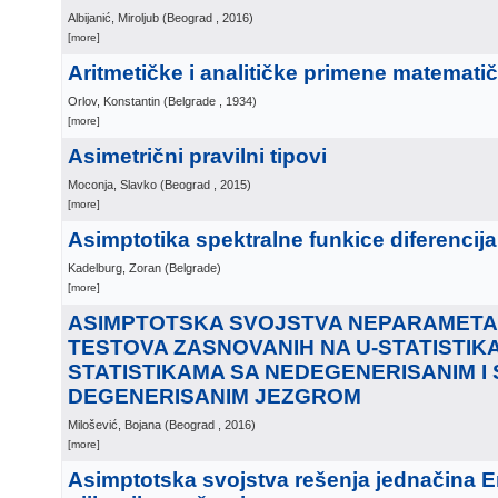
Albijanić, Miroljub
(
Beograd
, 2016
)
[more]
Aritmetičke i analitičke primene matemati
Orlov, Konstantin
(
Belgrade
, 1934
)
[more]
Asimetrični pravilni tipovi
Moconja, Slavko
(
Beograd
, 2015
)
[more]
Asimptotika spektralne funkice diferencija
Kadelburg, Zoran
(
Belgrade
)
[more]
ASIMPTOTSKA SVOJSTVA NEPARAMETA
TESTOVA ZASNOVANIH NA U-STATISTIKAM
STATISTIKAMA SA NEDEGENERISANIM I
DEGENERISANIM JEZGROM
Milošević, Bojana
(
Beograd
, 2016
)
[more]
Asimptotska svojstva rešenja jednačina E