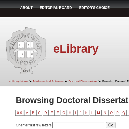
ABOUT
EDITORIAL BOARD
EDITOR'S CHOICE
eLibrary
➤
➤
➤
eLibrary Home
Mathematical Sciences
Doctoral Dissertations
Browsing Doctoral Di
Browsing Doctoral Dissertati
0-9
A
B
C
D
E
F
G
H
I
J
K
L
M
N
O
P
Q
Or enter first few letters: