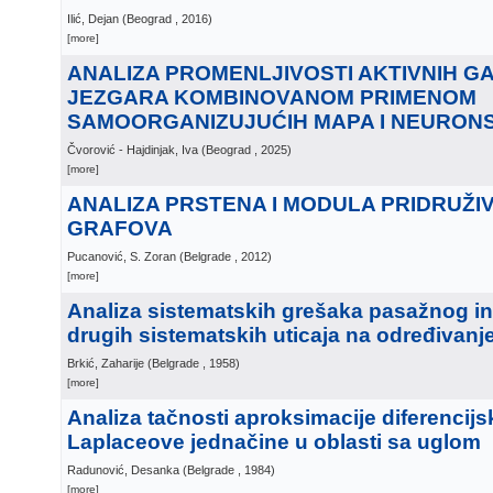
Ilić, Dejan
(
Beograd
, 2016
)
[more]
ANALIZA PROMENLJIVOSTI AKTIVNIH G
JEZGARA KOMBINOVANOM PRIMENOM
SAMOORGANIZUJUĆIH MAPA I NEURON
Čvorović - Hajdinjak, Iva
(
Beograd
, 2025
)
[more]
ANALIZA PRSTENA I MODULA PRIDRUŽI
GRAFOVA
Pucanović, S. Zoran
(
Belgrade
, 2012
)
[more]
Analiza sistematskih grešaka pasažnog in
drugih sistematskih uticaja na određivan
Brkić, Zaharije
(
Belgrade
, 1958
)
[more]
Analiza tačnosti aproksimacije diferenci
Laplaceove jednačine u oblasti sa uglom
Radunović, Desanka
(
Belgrade
, 1984
)
[more]