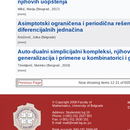
njihovih uopštenja
Mikić, Marija
(
Beograd
, 2017
)
[more]
Asimptotski ograničena i periodična rešen
diferencijalnih jednačina
Knežević, Julka
(
Belgrade
)
[more]
Auto-dualni simplicijalni kompleksi, njiho
generalizacija i primene u kombinatorici i 
Timotijević, Marinko
(
Beograd
, 2019
)
[more]
Previous Page
Now showing items 12-31 of 60
© Copyright 2008 Faculty of
Mathematics, University of Belgrade
C
Address: Studentski trg 16
Phone: (+381) 011 2027 801
Fax: (+381) 011 2630 151
E-mail: matf@matf.bg.ac.yu
Bank account: 840-181 5666-68