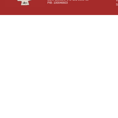
V
PIB: 100046603
S