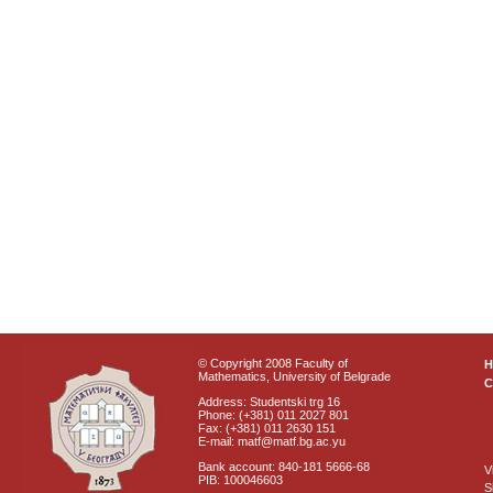
© Copyright 2008 Faculty of
Mathematics, University of Belgrade
C
Address: Studentski trg 16
Phone: (+381) 011 2027 801
Fax: (+381) 011 2630 151
E-mail: matf@matf.bg.ac.yu
Bank account: 840-181 5666-68
V
PIB: 100046603
S