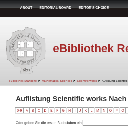
ABOUT
EDITORIAL BOARD
EDITOR'S CHOICE
eBibliothek R
➤
➤
➤
eBibliothek Startseite
Mathematical Sciences
Scientific works
Auflistung Scientif
Auflistung Scientific works Nach
0-9
A
B
C
D
E
F
G
H
I
J
K
L
M
N
O
P
Q
Oder geben Sie die ersten Buchstaben ein: