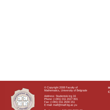
© Copyright 2008 Faculty of
Mathematics, University of Belgrade
C
Address: Studentski trg 16
Phone: (+381) 011 2027 801
Fax: (+381) 011 2630 151
E-mail: matf@matf.bg.ac.yu