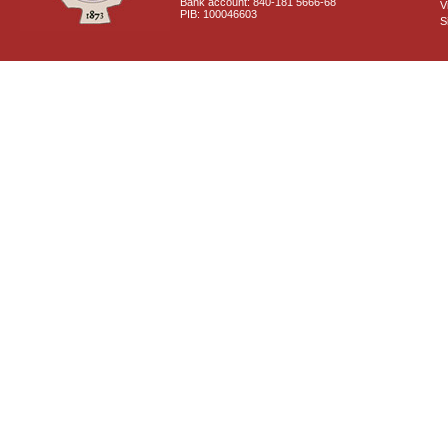
Bank account: 840-181 5666-68
V
PIB: 100046603
S