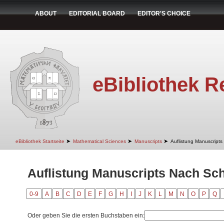
ABOUT
EDITORIAL BOARD
EDITOR'S CHOICE
eBibliothek R
➤
➤
➤
eBibliothek Startseite
Mathematical Sciences
Manuscripts
Auflistung Manuscript
Auflistung Manuscripts Nach Sc
0-9
A
B
C
D
E
F
G
H
I
J
K
L
M
N
O
P
Q
Oder geben Sie die ersten Buchstaben ein: