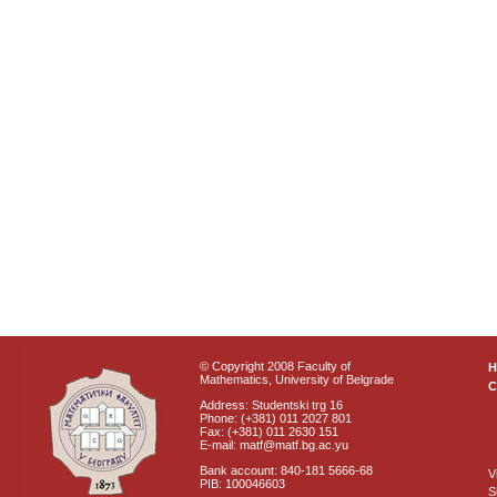
© Copyright 2008 Faculty of
Mathematics, University of Belgrade
C
Address: Studentski trg 16
Phone: (+381) 011 2027 801
Fax: (+381) 011 2630 151
E-mail: matf@matf.bg.ac.yu
Bank account: 840-181 5666-68
V
PIB: 100046603
S