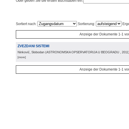
Oder geben Sie die ersten Buchstaben ein:
Sortiert nach:
Sortierung:
Erge
Anzeige der Dokumente 1-1 vo
ZVEZDANI SISTEMI
Ninković, Slobodan
(
ASTRONOMSKA OPSERVATORIJA U BEOGRADU
, 2011
[more]
Anzeige der Dokumente 1-1 vo