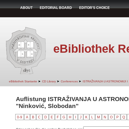
ABOUT
EDITORIAL BOARD
EDITOR'S CHOICE
eBibliothek R
➤
➤
➤
eBibliothek Startseite
CD Library
Conferences
ISTRAŽIVANJA U ASTRONOMIJI I
Auflistung ISTRAŽIVANJA U ASTRONOM
"Ninković, Slobodan"
0-9
A
B
C
D
E
F
G
H
I
J
K
L
M
N
O
P
Q