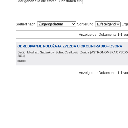
Oder geben Sie die ersten Buchstaben ein:
Sortiert nach:
Sortierung:
Erge
Anzeige der Dokumente 1-1 vo
ODREĐIVANJE POLOŽAJA ZVEZDA U OKOLINI RADIO - IZVORA
Dačić, Miodrag; Sadžakov, Sofija; Cvetković, Zorica
(
ASTRONOMSKA OPSERV
2011
)
[more]
Anzeige der Dokumente 1-1 vo