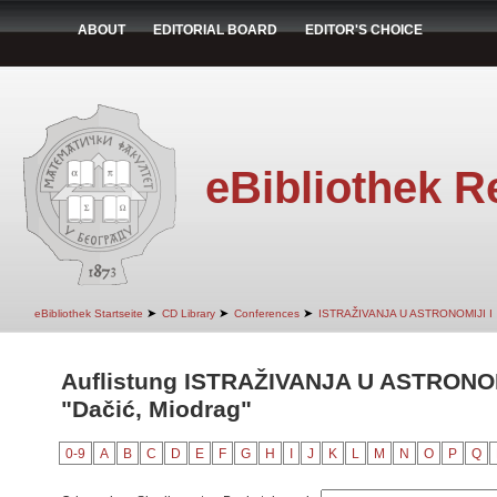
ABOUT
EDITORIAL BOARD
EDITOR'S CHOICE
eBibliothek R
➤
➤
➤
eBibliothek Startseite
CD Library
Conferences
ISTRAŽIVANJA U ASTRONOMIJI I
Auflistung ISTRAŽIVANJA U ASTRONOM
"Dačić, Miodrag"
0-9
A
B
C
D
E
F
G
H
I
J
K
L
M
N
O
P
Q