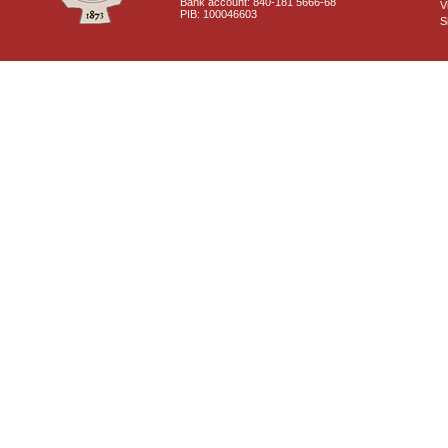
Bank account: 840-181 5666-68
V
PIB: 100046603
S