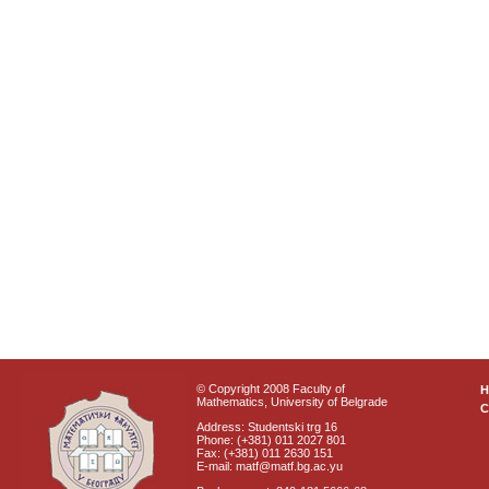
© Copyright 2008 Faculty of
Mathematics, University of Belgrade
C
Address: Studentski trg 16
Phone: (+381) 011 2027 801
Fax: (+381) 011 2630 151
E-mail: matf@matf.bg.ac.yu