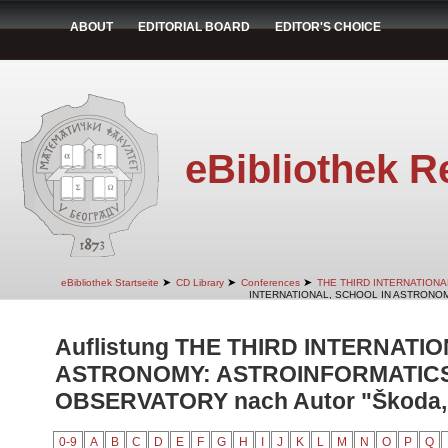
ABOUT
EDITORIAL BOARD
EDITOR'S CHOICE
eBibliothek R
➤
➤
➤
eBibliothek Startseite
CD Library
Conferences
THE THIRD INTERNATION
INTERNATIONAL, SCHOOL IN ASTRONOM
Auflistung THE THIRD INTERNATI
ASTRONOMY: ASTROINFORMATICS
OBSERVATORY nach Autor "Škoda, 
0-9
A
B
C
D
E
F
G
H
I
J
K
L
M
N
O
P
Q