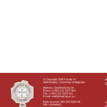
© Copyright 2008 Faculty of
Mathematics, University of Belgrade
C
Address: Studentski trg 16
Phone: (+381) 011 2027 801
Fax: (+381) 011 2630 151
E-mail: matf@matf.bg.ac.yu
Bank account: 840-181 5666-68
V
PIB: 100046603
S