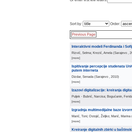
Or enter first few letters:
Sort by:
Order:
Previous Page
Interaktivni modeli Ferdinanda i Sof
Rizvić, Selma; Krezić, Amela
(
Sarajevo
, 
[more]
Ispitivanje percepcije studenata Uni
putem interneta
Dizdar, Senada
(
Sarajevo
, 2010
)
[more]
Izazovi digitalizacije: kreiranja digit
Puljek - Bubrić, Narcisa; Bogućanin, Ferid
[more]
Izgradnja multimedijalne baze izvorn
Marić, Toni; Ostojić, Željko; Marić, Marina
[more]
Kreiranje digitalnih zbirki u baštins