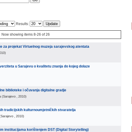
Results:
Now showing items 8-26 of 26
ije za projekat Virtuelnog muzeja sarajevskog atentata
2010
)
verziteta u Sarajevu o kvalitetu znanja do kojeg dolaze
alne biblioteke i očuvanja digitalne gradje
a
(
Sarajevo
, 2010
)
ih tradicijskih kulturnoumjetničkih stvaratelja
(
Sarajevo
, 2010
)
kim institucijama korištenjem DST (Digital Storytelling)