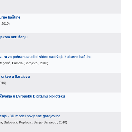
turne baštine
, 2010
)
zejskom okruženju
vera za pohranu audio i video sadržaja kulturne baštine
 Begović, Pamela
(
Sarajevo
, 2010
)
e crkve u Sarajevu
2010
)
ivanja u Evropsku Digitalnu biblioteku
enja - 3D model povjesne gradjevine
a; Bjelovučić Kopilović, Sanja
(
Sarajevo
, 2010
)