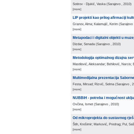
Sotirov - Djukić, Vaska
(
Sarajevo
, 2010
)
[more]
LIP projekti kao prilog afirmaciji kul
Granov, Alma; Kalamujić, Kerim
(
Sarajevo
[more]
Metapodaci i digitalni objekti u mu
Dizdar, Senada
(
Sarajevo
, 2010
)
[more]
Metodologija optimalnog dizajna ser
Mastilović, Aleksandar; Behilović, Narcis;
[more]
Multimedijalna prezentacija Saborn
Festa, Mirsad; Rizvić, Selma
(
Sarajevo
, 
[more]
NUBBiH - potreba i mogućnost uključ
Ovčina, Ismet
(
Sarajevo
, 2010
)
[more]
Od mikroprojekta do sustavnog rješ
Štih, Krešimir; Marković, Predrag; Pul, Saš
[more]