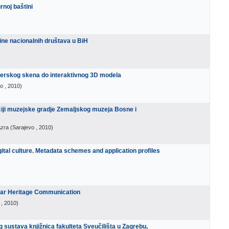
urnoj baštini
tine nacionalnih društava u BiH
aserskog skena do interaktivnog 3D modela
vo
, 2010
)
zaciji muzejske gradje Zemaljskog muzeja Bosne i
Azra
(
Sarajevo
, 2010
)
tal culture. Metadata schemes and application profiles
ular Heritage Communication
, 2010
)
sustava knjižnica fakulteta Sveučilišta u Zagrebu,