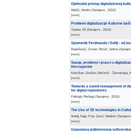
Optimalni pristup digitaliziranoj kult
Mašić, Nedim
(
Sarajevo
, 2010
)
[more]
Problemi digitalizacije Kulturne baš
Tauber, Eli
(
Sarajevo
, 2010
)
[more]
Spomenik Ferdinandu i Sofiji - od l
Radošević, Goran; Rizvić, Selma
(
Saraje
[more]
Stanje, problemi i pravci u digitali
Hercegovine
Kotrošan, Dražen; Bečević - Šarenkapa, 
[more]
Towards a sound management of digi
for digital repositores
Feliciati, Pierluigi
(
Sarajevo
, 2010
)
[more]
The Use of 3D technologies in Cult
Antelj, Kaja; Fras Zavrl, Vladimir
(
Sarajevo
[more]
Uspostava jedinstvenog softverskog 