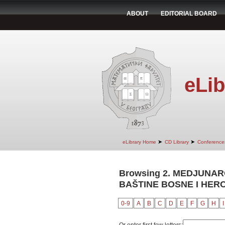
ABOUT
EDITORIAL BOARD
eLib
➤
➤
eLibrary Home
CD Library
Conference
Browsing 2. MEDJUNAR
BAŠTINE BOSNE I HERC
0-9
A
B
C
D
E
F
G
H
I