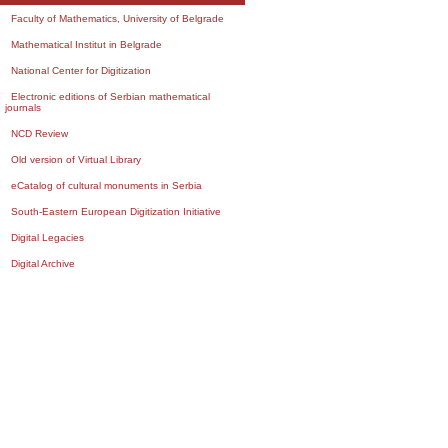
Faculty of Mathematics, University of Belgrade
Mathematical Institut in Belgrade
National Center for Digitization
Electronic editions of Serbian mathematical
journals
NCD Review
Old version of Virtual Library
eCatalog of cultural monuments in Serbia
South-Eastern European Digitization Initiative
Digital Legacies
Digital Archive