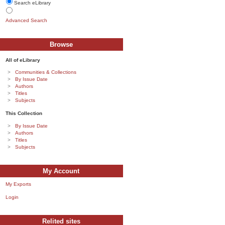
Search eLibrary
Advanced Search
Browse
All of eLibrary
Communities & Collections
By Issue Date
Authors
Titles
Subjects
This Collection
By Issue Date
Authors
Titles
Subjects
My Account
My Exports
Login
Relited sites