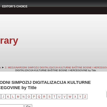
EDITOR'S CHOICE
rary
➤
s
2. MEDJUNARODNI SIMPOZIJ DIGITALIZACIJA KULTURNE BAŠTINE BOSNE I HERCEGO
DIGITALIZACIJA KULTURNE BAŠTINE BOSNE I HERCEGOVINE by Title
ODNI SIMPOZIJ DIGITALIZACIJA KULTURNE
EGOVINE by Title
J
K
L
M
N
O
P
Q
R
S
T
U
V
W
X
Y
Z