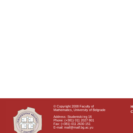
© Copyright 2008 Faculty of
Mathematics, University of Belgrade
C
Address: Studentski trg 16
Phone: (+381) 011 2027 801
Fax: (+381) 011 2630 151
E-mail: matf@matf.bg.ac.yu