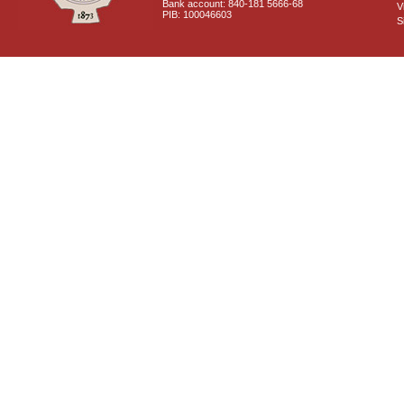
Bank account: 840-181 5666-68
V
PIB: 100046603
S