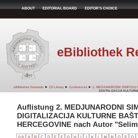
ABOUT
EDITORIAL BOARD
EDITOR'S CHOICE
eBibliothek R
➤
➤
➤
eBibliothek Startseite
CD Library
Conferences
2. MEDJUNARODNI SIMPOZIJ 
DIGITALIZACIJA KULTURN
Auflistung 2. MEDJUNARODNI SI
DIGITALIZACIJA KULTURNE BAŠT
HERCEGOVINE nach Autor "Selimo
0-9
A
B
C
D
E
F
G
H
I
J
K
L
M
N
O
P
Q