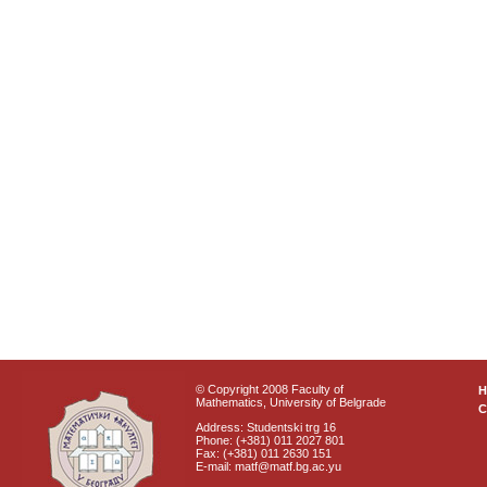
© Copyright 2008 Faculty of
Mathematics, University of Belgrade
C
Address: Studentski trg 16
Phone: (+381) 011 2027 801
Fax: (+381) 011 2630 151
E-mail: matf@matf.bg.ac.yu