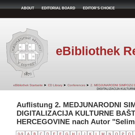
ABOUT
EDITORIAL BOARD
EDITOR'S CHOICE
eBibliothek R
➤
➤
➤
eBibliothek Startseite
CD Library
Conferences
2. MEDJUNARODNI SIMPOZIJ 
DIGITALIZACIJA KULTURN
Auflistung 2. MEDJUNARODNI SI
DIGITALIZACIJA KULTURNE BAŠT
HERCEGOVINE nach Autor "Selimo
0-9
A
B
C
D
E
F
G
H
I
J
K
L
M
N
O
P
Q