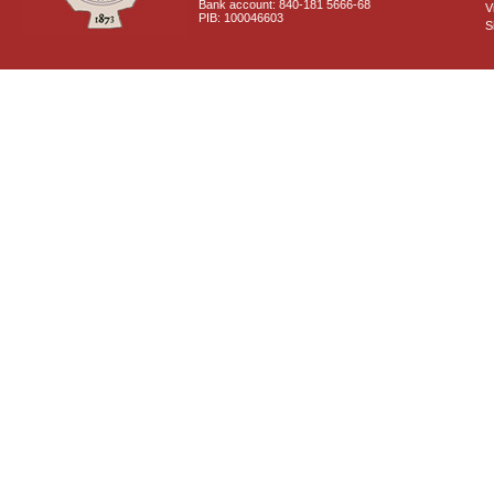
Bank account: 840-181 5666-68
V
PIB: 100046603
S