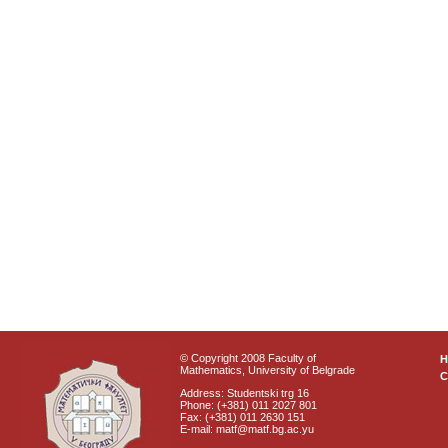
© Copyright 2008 Faculty of
Mathematics, University of Belgrade
C
Address: Studentski trg 16
Phone: (+381) 011 2027 801
Fax: (+381) 011 2630 151
E-mail: matf@matf.bg.ac.yu