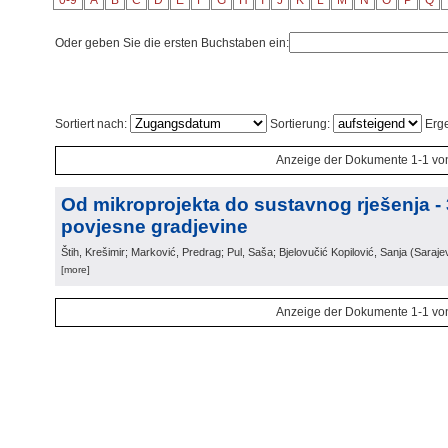
0-9
A
B
C
D
E
F
G
H
I
J
K
L
M
N
O
P
Q
Oder geben Sie die ersten Buchstaben ein:
Sortiert nach:
Sortierung:
Erge
Anzeige der Dokumente 1-1 vo
Od mikroprojekta do sustavnog rješenja -
povjesne gradjevine
Štih, Krešimir; Marković, Predrag; Pul, Saša; Bjelovučić Kopilović, Sanja
(
Saraje
[more]
Anzeige der Dokumente 1-1 vo