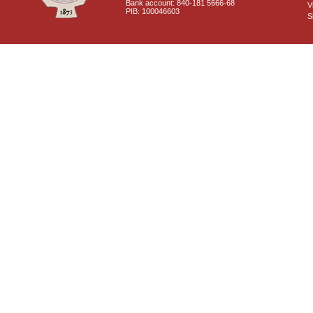
Bank account: 840-181 5666-68
V
PIB: 100046603
S