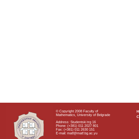
© Copyright 2008 Faculty of
Mathematics, University of Belgrade
C
Address: Studentski trg 16
Phone: (+381) 011 2027 801
Fax: (+381) 011 2630 151
E-mail: matf@matf.bg.ac.yu