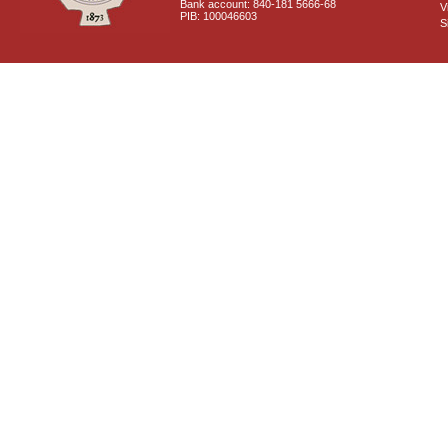
Bank account: 840-181 5666-68
V
PIB: 100046603
S