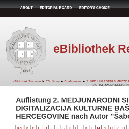
ABOUT
EDITORIAL BOARD
EDITOR'S CHOICE
eBibliothek R
➤
➤
➤
eBibliothek Startseite
CD Library
Conferences
2. MEDJUNARODNI SIMPOZIJ 
DIGITALIZACIJA KULTURN
Auflistung 2. MEDJUNARODNI S
DIGITALIZACIJA KULTURNE BAŠ
HERCEGOVINE nach Autor "Šabot
0-9
A
B
C
D
E
F
G
H
I
J
K
L
M
N
O
P
Q