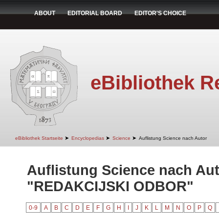
ABOUT
EDITORIAL BOARD
EDITOR'S CHOICE
eBibliothek R
➤
➤
➤
eBibliothek Startseite
Encyclopedias
Science
Auflistung Science nach Autor
Auflistung Science nach Au
"REDAKCIJSKI ODBOR"
0-9
A
B
C
D
E
F
G
H
I
J
K
L
M
N
O
P
Q