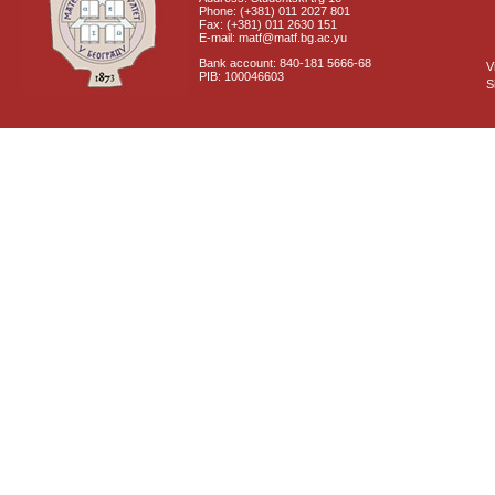
Phone: (+381) 011 2027 801
Fax: (+381) 011 2630 151
E-mail: matf@matf.bg.ac.yu
Bank account: 840-181 5666-68
V
PIB: 100046603
S