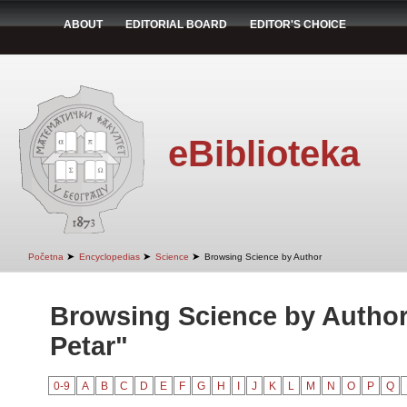
ABOUT
EDITORIAL BOARD
EDITOR'S CHOICE
eBiblioteka
➤
➤
➤
Početna
Encyclopedias
Science
Browsing Science by Author
Browsing Science by Author 
Petar"
0-9
A
B
C
D
E
F
G
H
I
J
K
L
M
N
O
P
Q