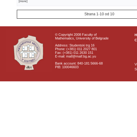
[more]
Strana 1-10 od 10
© Copyright 2008 Faculty of
Mathematics, University of Belgrade
C
Address: Studentski trg 16
Phone: (+381) 011 2027 801
Fax: (+381) 011 2630 151
E-mail: matf@matf.bg.ac.yu
Bank account: 840-181 5666-68
V
PIB: 100046603
S