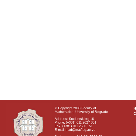
© Copyright 2008 Faculty of
Mathematics, University of Belgrade
C
Address: Studentski trg 16
Phone: (+381) 011 2027 801
Fax: (+381) 011 2630 151
E-mail: matf@matf.bg.ac.yu