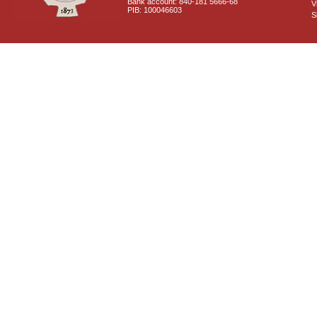
Bank account: 840-181 5666-68
V
PIB: 100046603
S