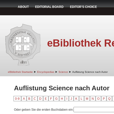
ABOUT
EDITORIAL BOARD
EDITOR'S CHOICE
eBibliothek R
➤
➤
➤
eBibliothek Startseite
Encyclopedias
Science
Auflistung Science nach Autor
Auflistung Science nach Autor
0-9
A
B
C
D
E
F
G
H
I
J
K
L
M
N
O
P
Q
Oder geben Sie die ersten Buchstaben ein: