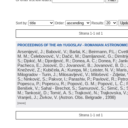
Or enter first few letters:
Sort by:
Order:
Results:
Strana 1-1 od 1
PROCEEDINGS OF THE 4th YUGOSLAV - ROMANIAN ASTRONOMIC
Arsenijević, J.; Babović, V.; Barlai, K.; Beirmann, P.L.; Cvet
M. M.; Čelebovović, V.; Dačić, M.; Damljanović, G.; Dimitrij
S.; Djokić, M.; Djordjević, R.; Donea, A. C.; Donea, F.; Jank
Pacheco, E.; Josović, D.; Jovanović, B.; Jovanović, B. D.; 
Knežević, Z.; Kubičela, A.; Kurepa, M.; Leister, N. V.; Maris, 
Milogradov - Turin, J.; Milosavljević, V.; Milošević - Zdjelar, 
S.; Ninković, S.; Pakvor, I.; Parashiv, P.; Pavlović, R.; Petro
Popescu, P.; Popescu, R.; Popović, G. M.; Popović, L. Č.; P
Benišek, V.; Sahal - Brechot, S.; Samurović, S.; Simić, S.; S
M.; Tankosić, D.; Tomić, A. S.; Trajković, N.; Trajkovska, V.; 
Vranješ, J.; Živkov, V.
(
Astron. Obs. Belgrade
, 1998
)
[more]
Strana 1-1 od 1