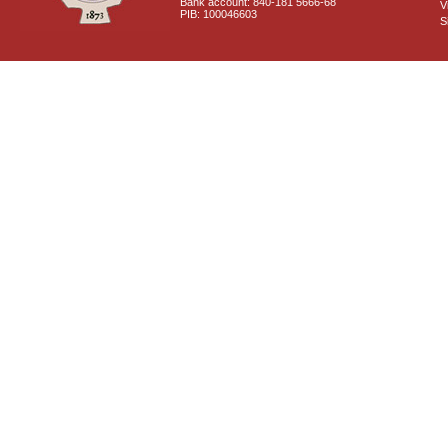
Bank account: 840-181 5666-68
V
PIB: 100046603
S