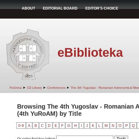
ABOUT
EDITORIAL BOARD
EDITOR'S CHOICE
eBiblioteka
➤
➤
➤
Početna
CD Library
Conferences
The 4th Yugoslav - Romanian Astronomical Mee
Browsing The 4th Yugoslav - Romanian 
(4th YuRoAM) by Title
0-9
A
B
C
D
E
F
G
H
I
J
K
L
M
N
O
P
Q