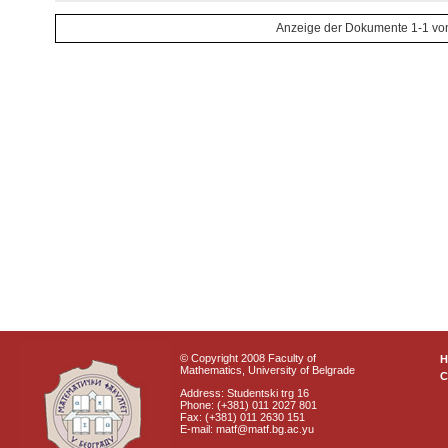
Anzeige der Dokumente 1-1 vo
© Copyright 2008 Faculty of
Mathematics, University of Belgrade
C
Address: Studentski trg 16
Phone: (+381) 011 2027 801
Fax: (+381) 011 2630 151
E-mail: matf@matf.bg.ac.yu