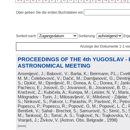
0-9
A
B
C
D
E
F
G
H
I
J
K
L
M
N
O
P
Q
Oder geben Sie die ersten Buchstaben ein:
Sortiert nach:
Sortierung:
Erge
Anzeige der Dokumente 1-1 vo
PROCEEDINGS OF THE 4th YUGOSLAV -
ASTRONOMICAL MEETING
Arsenijević, J.; Babović, V.; Barlai, K.; Beirmann, P.L.; Cvet
M. M.; Čelebovović, V.; Dačić, M.; Damljanović, G.; Dimitrij
S.; Djokić, M.; Djordjević, R.; Donea, A. C.; Donea, F.; Jank
Pacheco, E.; Josović, D.; Jovanović, B.; Jovanović, B. D.; 
Knežević, Z.; Kubičela, A.; Kurepa, M.; Leister, N. V.; Maris, 
Milogradov - Turin, J.; Milosavljević, V.; Milošević - Zdjelar, 
S.; Ninković, S.; Pakvor, I.; Parashiv, P.; Pavlović, R.; Petro
Popescu, P.; Popescu, R.; Popović, G. M.; Popović, L. Č.; P
Benišek, V.; Sahal - Brechot, S.; Samurović, S.; Simić, S.; S
M.; Tankosić, D.; Tomić, A. S.; Trajković, N.; Trajkovska, V.; 
Vranješ, J.; Živkov, V.
(
Astron. Obs. Belgrade
, 1998
)
[more]