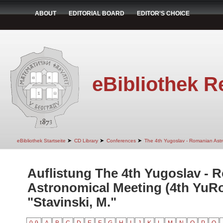
ABOUT
EDITORIAL BOARD
EDITOR'S CHOICE
eBibliothek R
➤
➤
➤
eBibliothek Startseite
CD Library
Conferences
The 4th Yugoslav - Romanian Ast
Auflistung The 4th Yugoslav - 
Astronomical Meeting (4th YuR
"Stavinski, M."