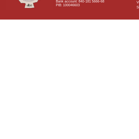
Bank account: 840-181 5666-68
V
PIB: 100046603
S