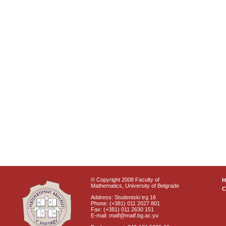
© Copyright 2008 Faculty of
Mathematics, University of Belgrade
C
Address: Studentski trg 16
Phone: (+381) 011 2027 801
Fax: (+381) 011 2630 151
E-mail: matf@matf.bg.ac.yu