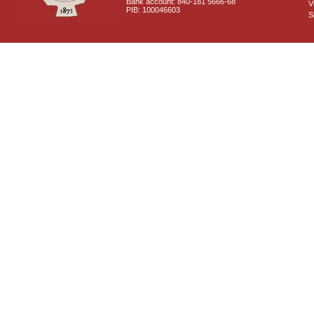
Bank account: 840-181 5666-68
V
PIB: 100046603
S