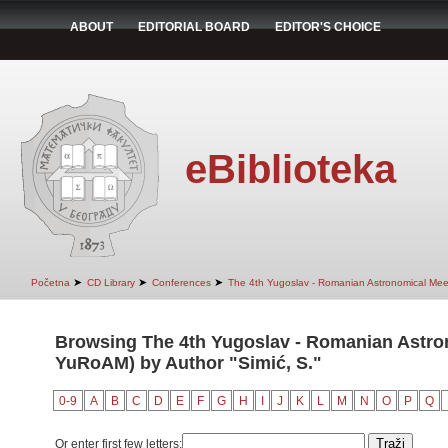
ABOUT
EDITORIAL BOARD
EDITOR'S CHOICE
eBiblioteka
➤
➤
➤
Početna
CD Library
Conferences
The 4th Yugoslav - Romanian Astronomical Mee
Browsing The 4th Yugoslav - Romanian Astro
YuRoAM) by Author "Simić, S."
0-9
A
B
C
D
E
F
G
H
I
J
K
L
M
N
O
P
Q
Or enter first few letters: