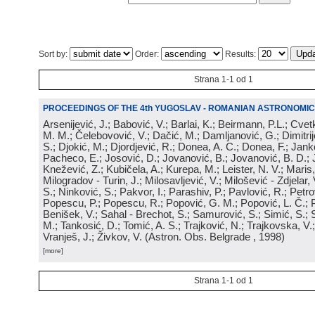
Sort by:
Order:
Results:
Strana 1-1 od 1
PROCEEDINGS OF THE 4th YUGOSLAV - ROMANIAN ASTRONOMIC
Arsenijević, J.; Babović, V.; Barlai, K.; Beirmann, P.L.; Cvet
M. M.; Čelebovović, V.; Dačić, M.; Damljanović, G.; Dimitrij
S.; Djokić, M.; Djordjević, R.; Donea, A. C.; Donea, F.; Jank
Pacheco, E.; Josović, D.; Jovanović, B.; Jovanović, B. D.; 
Knežević, Z.; Kubičela, A.; Kurepa, M.; Leister, N. V.; Maris, 
Milogradov - Turin, J.; Milosavljević, V.; Milošević - Zdjelar, 
S.; Ninković, S.; Pakvor, I.; Parashiv, P.; Pavlović, R.; Petro
Popescu, P.; Popescu, R.; Popović, G. M.; Popović, L. Č.; P
Benišek, V.; Sahal - Brechot, S.; Samurović, S.; Simić, S.; S
M.; Tankosić, D.; Tomić, A. S.; Trajković, N.; Trajkovska, V.; 
Vranješ, J.; Živkov, V.
(
Astron. Obs. Belgrade
, 1998
)
[more]
Strana 1-1 od 1