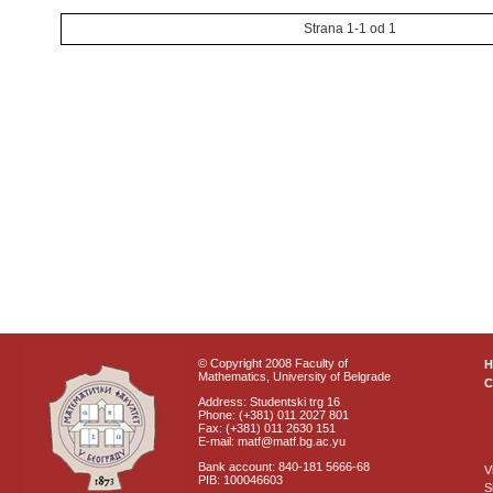
Strana 1-1 od 1
© Copyright 2008 Faculty of
Mathematics, University of Belgrade
C
Address: Studentski trg 16
Phone: (+381) 011 2027 801
Fax: (+381) 011 2630 151
E-mail: matf@matf.bg.ac.yu
Bank account: 840-181 5666-68
V
PIB: 100046603
S