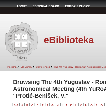
ABOUT
EDITORIAL BOARD
EDITOR'S CHOICE
eBiblioteka
➤
➤
➤
Početna
CD Library
Conferences
The 4th Yugoslav - Romanian Astronomical Mee
Browsing The 4th Yugoslav - Ro
Astronomical Meeting (4th YuRo
"Protić-Benišek, V."
0-9
A
B
C
D
E
F
G
H
I
J
K
L
M
N
O
P
Q