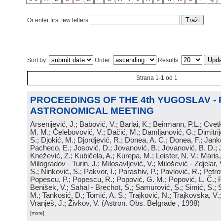
Or enter first few letters:
Sort by:
Order:
Results:
Strana 1-1 od 1
PROCEEDINGS OF THE 4th YUGOSLAV -
ASTRONOMICAL MEETING
Arsenijević, J.; Babović, V.; Barlai, K.; Beirmann, P.L.; Cvet
M. M.; Čelebovović, V.; Dačić, M.; Damljanović, G.; Dimitrij
S.; Djokić, M.; Djordjević, R.; Donea, A. C.; Donea, F.; Jank
Pacheco, E.; Josović, D.; Jovanović, B.; Jovanović, B. D.; 
Knežević, Z.; Kubičela, A.; Kurepa, M.; Leister, N. V.; Maris, 
Milogradov - Turin, J.; Milosavljević, V.; Milošević - Zdjelar, 
S.; Ninković, S.; Pakvor, I.; Parashiv, P.; Pavlović, R.; Petro
Popescu, P.; Popescu, R.; Popović, G. M.; Popović, L. Č.; P
Benišek, V.; Sahal - Brechot, S.; Samurović, S.; Simić, S.; S
M.; Tankosić, D.; Tomić, A. S.; Trajković, N.; Trajkovska, V.; 
Vranješ, J.; Živkov, V.
(
Astron. Obs. Belgrade
, 1998
)
[more]