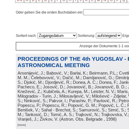
0-9
A
B
C
D
E
F
G
H
I
J
K
L
M
N
O
P
Q
Oder geben Sie die ersten Buchstaben ein:
Sortiert nach:
Sortierung:
Erge
Anzeige der Dokumente 1-1 vo
PROCEEDINGS OF THE 4th YUGOSLAV -
ASTRONOMICAL MEETING
Arsenijević, J.; Babović, V.; Barlai, K.; Beirmann, P.L.; Cvet
M. M.; Čelebovović, V.; Dačić, M.; Damljanović, G.; Dimitrij
S.; Djokić, M.; Djordjević, R.; Donea, A. C.; Donea, F.; Jank
Pacheco, E.; Josović, D.; Jovanović, B.; Jovanović, B. D.; 
Knežević, Z.; Kubičela, A.; Kurepa, M.; Leister, N. V.; Maris, 
Milogradov - Turin, J.; Milosavljević, V.; Milošević - Zdjelar, 
S.; Ninković, S.; Pakvor, I.; Parashiv, P.; Pavlović, R.; Petro
Popescu, P.; Popescu, R.; Popović, G. M.; Popović, L. Č.; P
Benišek, V.; Sahal - Brechot, S.; Samurović, S.; Simić, S.; S
M.; Tankosić, D.; Tomić, A. S.; Trajković, N.; Trajkovska, V.; 
Vranješ, J.; Živkov, V.
(
Astron. Obs. Belgrade
, 1998
)
[more]