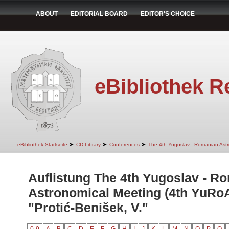
ABOUT
EDITORIAL BOARD
EDITOR'S CHOICE
eBibliothek R
➤
➤
➤
eBibliothek Startseite
CD Library
Conferences
The 4th Yugoslav - Romanian Ast
Auflistung The 4th Yugoslav - R
Astronomical Meeting (4th YuRo
"Protić-Benišek, V."