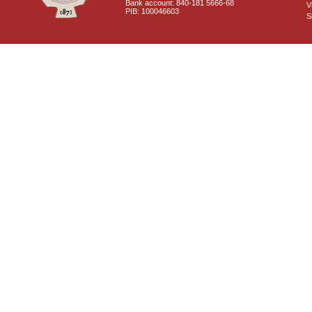
Bank account: 840-181 5666-68
V
PIB: 100046603
S