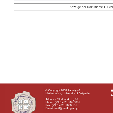
Anzeige der Dokumente 1-1 vo
© Copyright 2008 Faculty of
Mathematics, University of Belgrade
C
Address: Studentski trg 16
Phone: (+381) 011 2027 801
Fax: (+381) 011 2630 151
E-mail: matf@matf.bg.ac.yu