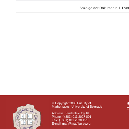
Anzeige der Dokumente 1-1 vo
© Copyright 2008 Faculty of
Mathematics, University of Belgrade
C
Address: Studentski trg 16
Phone: (+381) 011 2027 801
Fax: (+381) 011 2630 151
E-mail: matf@matf.bg.ac.yu