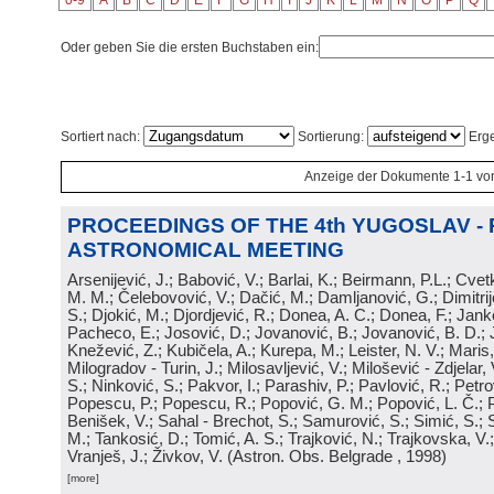
0-9
A
B
C
D
E
F
G
H
I
J
K
L
M
N
O
P
Q
Oder geben Sie die ersten Buchstaben ein:
Sortiert nach:
Sortierung:
Erge
Anzeige der Dokumente 1-1 vo
PROCEEDINGS OF THE 4th YUGOSLAV -
ASTRONOMICAL MEETING
Arsenijević, J.; Babović, V.; Barlai, K.; Beirmann, P.L.; Cvet
M. M.; Čelebovović, V.; Dačić, M.; Damljanović, G.; Dimitrij
S.; Djokić, M.; Djordjević, R.; Donea, A. C.; Donea, F.; Jank
Pacheco, E.; Josović, D.; Jovanović, B.; Jovanović, B. D.; 
Knežević, Z.; Kubičela, A.; Kurepa, M.; Leister, N. V.; Maris, 
Milogradov - Turin, J.; Milosavljević, V.; Milošević - Zdjelar, 
S.; Ninković, S.; Pakvor, I.; Parashiv, P.; Pavlović, R.; Petro
Popescu, P.; Popescu, R.; Popović, G. M.; Popović, L. Č.; P
Benišek, V.; Sahal - Brechot, S.; Samurović, S.; Simić, S.; S
M.; Tankosić, D.; Tomić, A. S.; Trajković, N.; Trajkovska, V.; 
Vranješ, J.; Živkov, V.
(
Astron. Obs. Belgrade
, 1998
)
[more]