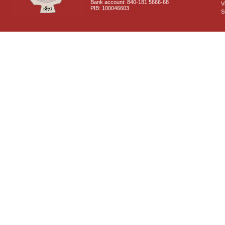
Bank account: 840-181 5666-68
V
PIB: 100046603
S