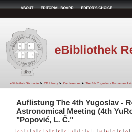
ABOUT
EDITORIAL BOARD
EDITOR'S CHOICE
eBibliothek R
➤
➤
➤
eBibliothek Startseite
CD Library
Conferences
The 4th Yugoslav - Romanian Ast
Auflistung The 4th Yugoslav - 
Astronomical Meeting (4th YuR
"Popović, L. Č."