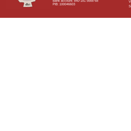
Bank account: 840-181 5666-68
V
PIB: 100046603
S