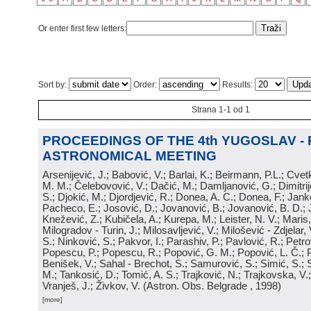
Or enter first few letters:
Sort by:
Order:
Results:
Strana 1-1 od 1
PROCEEDINGS OF THE 4th YUGOSLAV -
ASTRONOMICAL MEETING
Arsenijević, J.; Babović, V.; Barlai, K.; Beirmann, P.L.; Cvet
M. M.; Čelebovović, V.; Dačić, M.; Damljanović, G.; Dimitrij
S.; Djokić, M.; Djordjević, R.; Donea, A. C.; Donea, F.; Jank
Pacheco, E.; Josović, D.; Jovanović, B.; Jovanović, B. D.; 
Knežević, Z.; Kubičela, A.; Kurepa, M.; Leister, N. V.; Maris, 
Milogradov - Turin, J.; Milosavljević, V.; Milošević - Zdjelar, 
S.; Ninković, S.; Pakvor, I.; Parashiv, P.; Pavlović, R.; Petro
Popescu, P.; Popescu, R.; Popović, G. M.; Popović, L. Č.; P
Benišek, V.; Sahal - Brechot, S.; Samurović, S.; Simić, S.; S
M.; Tankosić, D.; Tomić, A. S.; Trajković, N.; Trajkovska, V.; 
Vranješ, J.; Živkov, V.
(
Astron. Obs. Belgrade
, 1998
)
[more]