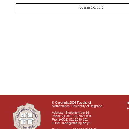
Strana 1-1 od 1
© Copyright 2008 Faculty of
Mathematics, University of Belgrade
C
Address: Studentski trg 16
Phone: (+381) 011 2027 801
Fax: (+381) 011 2630 151
E-mail: matf@matf.bg.ac.yu