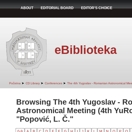
ABOUT
EDITORIAL BOARD
EDITOR'S CHOICE
eBiblioteka
➤
➤
➤
Početna
CD Library
Conferences
The 4th Yugoslav - Romanian Astronomical Mee
Browsing The 4th Yugoslav - R
Astronomical Meeting (4th YuR
"Popović, L. Č."
0-9
A
B
C
D
E
F
G
H
I
J
K
L
M
N
O
P
Q