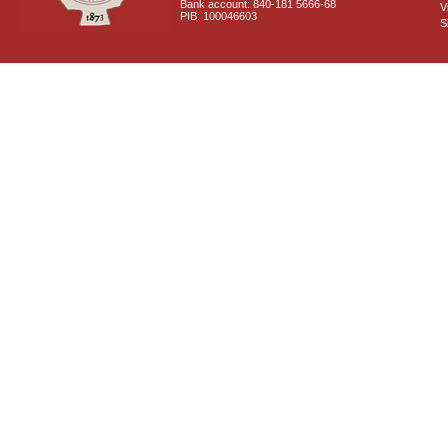
Bank account: 840-181 5666-68
V
PIB: 100046603
S