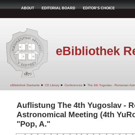
ABOUT
EDITORIAL BOARD
EDITOR'S CHOICE
eBibliothek R
➤
➤
➤
eBibliothek Startseite
CD Library
Conferences
The 4th Yugoslav - Romanian Ast
Auflistung The 4th Yugoslav - 
Astronomical Meeting (4th YuR
"Pop, A."