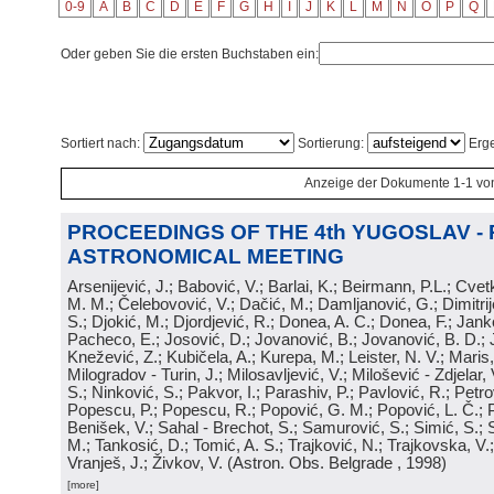
0-9
A
B
C
D
E
F
G
H
I
J
K
L
M
N
O
P
Q
Oder geben Sie die ersten Buchstaben ein:
Sortiert nach:
Sortierung:
Erge
Anzeige der Dokumente 1-1 vo
PROCEEDINGS OF THE 4th YUGOSLAV -
ASTRONOMICAL MEETING
Arsenijević, J.; Babović, V.; Barlai, K.; Beirmann, P.L.; Cvet
M. M.; Čelebovović, V.; Dačić, M.; Damljanović, G.; Dimitrij
S.; Djokić, M.; Djordjević, R.; Donea, A. C.; Donea, F.; Jank
Pacheco, E.; Josović, D.; Jovanović, B.; Jovanović, B. D.; 
Knežević, Z.; Kubičela, A.; Kurepa, M.; Leister, N. V.; Maris, 
Milogradov - Turin, J.; Milosavljević, V.; Milošević - Zdjelar, 
S.; Ninković, S.; Pakvor, I.; Parashiv, P.; Pavlović, R.; Petro
Popescu, P.; Popescu, R.; Popović, G. M.; Popović, L. Č.; P
Benišek, V.; Sahal - Brechot, S.; Samurović, S.; Simić, S.; S
M.; Tankosić, D.; Tomić, A. S.; Trajković, N.; Trajkovska, V.; 
Vranješ, J.; Živkov, V.
(
Astron. Obs. Belgrade
, 1998
)
[more]