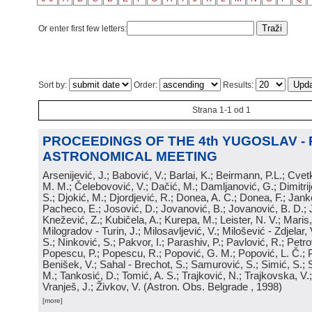
Or enter first few letters:
Sort by:
Order:
Results:
Strana 1-1 od 1
PROCEEDINGS OF THE 4th YUGOSLAV -
ASTRONOMICAL MEETING
Arsenijević, J.; Babović, V.; Barlai, K.; Beirmann, P.L.; Cvet
M. M.; Čelebovović, V.; Dačić, M.; Damljanović, G.; Dimitrij
S.; Djokić, M.; Djordjević, R.; Donea, A. C.; Donea, F.; Jank
Pacheco, E.; Josović, D.; Jovanović, B.; Jovanović, B. D.; 
Knežević, Z.; Kubičela, A.; Kurepa, M.; Leister, N. V.; Maris, 
Milogradov - Turin, J.; Milosavljević, V.; Milošević - Zdjelar, 
S.; Ninković, S.; Pakvor, I.; Parashiv, P.; Pavlović, R.; Petro
Popescu, P.; Popescu, R.; Popović, G. M.; Popović, L. Č.; P
Benišek, V.; Sahal - Brechot, S.; Samurović, S.; Simić, S.; S
M.; Tankosić, D.; Tomić, A. S.; Trajković, N.; Trajkovska, V.; 
Vranješ, J.; Živkov, V.
(
Astron. Obs. Belgrade
, 1998
)
[more]