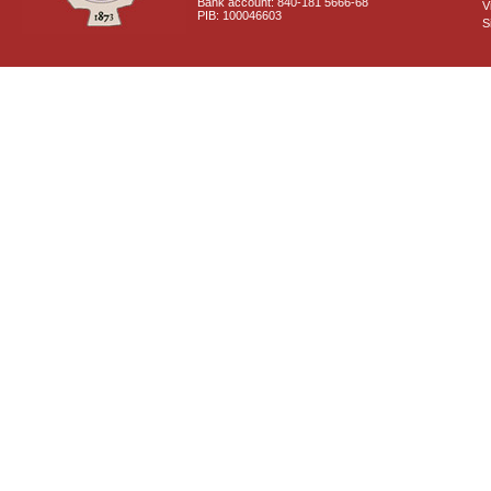
Bank account: 840-181 5666-68
V
PIB: 100046603
S