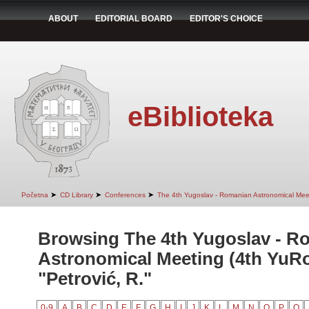
ABOUT
EDITORIAL BOARD
EDITOR'S CHOICE
eBiblioteka
➤
➤
➤
Početna
CD Library
Conferences
The 4th Yugoslav - Romanian Astronomical Mee
Browsing The 4th Yugoslav - R
Astronomical Meeting (4th YuR
"Petrović, R."
0-9
A
B
C
D
E
F
G
H
I
J
K
L
M
N
O
P
Q