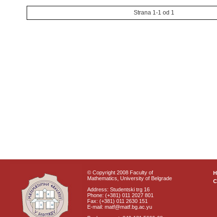
Strana 1-1 od 1
© Copyright 2008 Faculty of
Mathematics, University of Belgrade
C
Address: Studentski trg 16
Phone: (+381) 011 2027 801
Fax: (+381) 011 2630 151
E-mail: matf@matf.bg.ac.yu