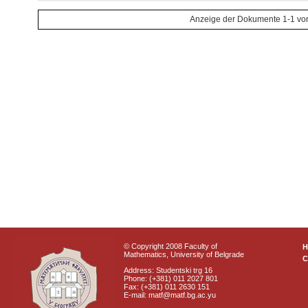
Anzeige der Dokumente 1-1 vo
© Copyright 2008 Faculty of
Mathematics, University of Belgrade
C
Address: Studentski trg 16
Phone: (+381) 011 2027 801
Fax: (+381) 011 2630 151
E-mail: matf@matf.bg.ac.yu