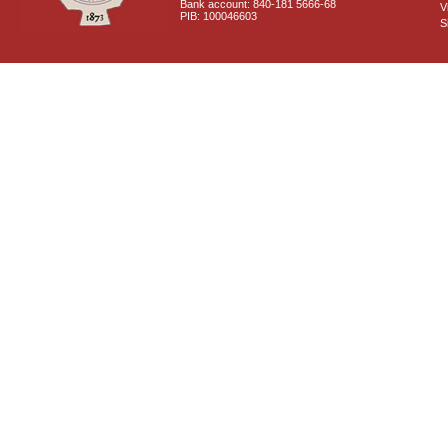
Bank account: 840-181 5666-68
V
PIB: 100046603
S