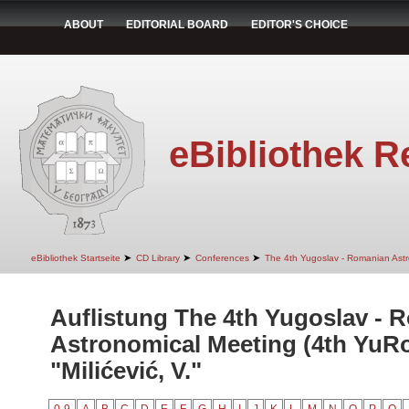
ABOUT
EDITORIAL BOARD
EDITOR'S CHOICE
eBibliothek R
➤
➤
➤
eBibliothek Startseite
CD Library
Conferences
The 4th Yugoslav - Romanian Ast
Auflistung The 4th Yugoslav - 
Astronomical Meeting (4th YuR
"Milićević, V."