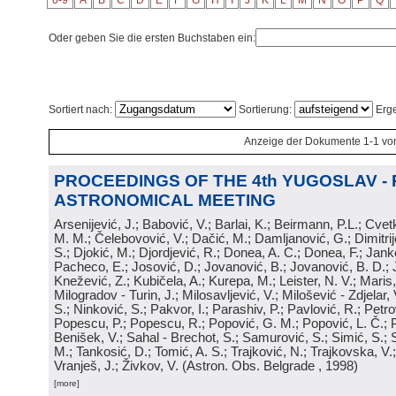
0-9
A
B
C
D
E
F
G
H
I
J
K
L
M
N
O
P
Q
Oder geben Sie die ersten Buchstaben ein:
Sortiert nach:
Sortierung:
Erge
Anzeige der Dokumente 1-1 vo
PROCEEDINGS OF THE 4th YUGOSLAV -
ASTRONOMICAL MEETING
Arsenijević, J.; Babović, V.; Barlai, K.; Beirmann, P.L.; Cvet
M. M.; Čelebovović, V.; Dačić, M.; Damljanović, G.; Dimitrij
S.; Djokić, M.; Djordjević, R.; Donea, A. C.; Donea, F.; Jank
Pacheco, E.; Josović, D.; Jovanović, B.; Jovanović, B. D.; 
Knežević, Z.; Kubičela, A.; Kurepa, M.; Leister, N. V.; Maris, 
Milogradov - Turin, J.; Milosavljević, V.; Milošević - Zdjelar, 
S.; Ninković, S.; Pakvor, I.; Parashiv, P.; Pavlović, R.; Petro
Popescu, P.; Popescu, R.; Popović, G. M.; Popović, L. Č.; P
Benišek, V.; Sahal - Brechot, S.; Samurović, S.; Simić, S.; S
M.; Tankosić, D.; Tomić, A. S.; Trajković, N.; Trajkovska, V.; 
Vranješ, J.; Živkov, V.
(
Astron. Obs. Belgrade
, 1998
)
[more]