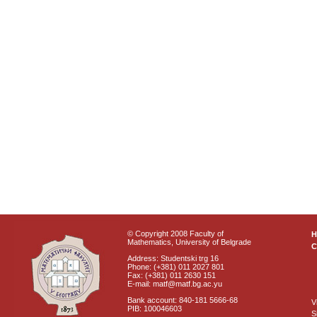
© Copyright 2008 Faculty of
Mathematics, University of Belgrade
C
Address: Studentski trg 16
Phone: (+381) 011 2027 801
Fax: (+381) 011 2630 151
E-mail: matf@matf.bg.ac.yu
Bank account: 840-181 5666-68
V
PIB: 100046603
S