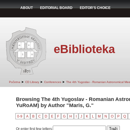
ABOUT
EDITORIAL BOARD
EDITOR'S CHOICE
eBiblioteka
➤
➤
➤
Početna
CD Library
Conferences
The 4th Yugoslav - Romanian Astronomical Mee
Browsing The 4th Yugoslav - Romanian Astro
YuRoAM) by Author "Maris, G."
0-9
A
B
C
D
E
F
G
H
I
J
K
L
M
N
O
P
Q
Or enter first few letters: