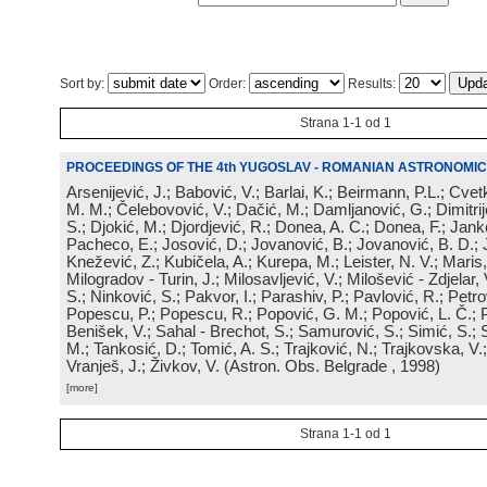
Sort by:
Order:
Results:
Strana 1-1 od 1
PROCEEDINGS OF THE 4th YUGOSLAV - ROMANIAN ASTRONOMIC
Arsenijević, J.; Babović, V.; Barlai, K.; Beirmann, P.L.; Cvet
M. M.; Čelebovović, V.; Dačić, M.; Damljanović, G.; Dimitrij
S.; Djokić, M.; Djordjević, R.; Donea, A. C.; Donea, F.; Jank
Pacheco, E.; Josović, D.; Jovanović, B.; Jovanović, B. D.; 
Knežević, Z.; Kubičela, A.; Kurepa, M.; Leister, N. V.; Maris, 
Milogradov - Turin, J.; Milosavljević, V.; Milošević - Zdjelar, 
S.; Ninković, S.; Pakvor, I.; Parashiv, P.; Pavlović, R.; Petro
Popescu, P.; Popescu, R.; Popović, G. M.; Popović, L. Č.; P
Benišek, V.; Sahal - Brechot, S.; Samurović, S.; Simić, S.; S
M.; Tankosić, D.; Tomić, A. S.; Trajković, N.; Trajkovska, V.; 
Vranješ, J.; Živkov, V.
(
Astron. Obs. Belgrade
, 1998
)
[more]
Strana 1-1 od 1