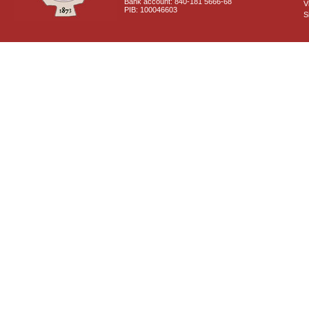
Bank account: 840-181 5666-68
V
PIB: 100046603
S