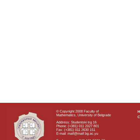
© Copyright 2008 Faculty of
Mathematics, University of Belgrade
C
Address: Studentski trg 16
Phone: (+381) 011 2027 801
Fax: (+381) 011 2630 151
E-mail: matf@matf.bg.ac.yu