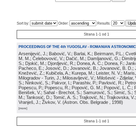
Sort by:
Order:
Results:
Strana 1-1 od 1
PROCEEDINGS OF THE 4th YUGOSLAV - ROMANIAN ASTRONOMIC
Arsenijević, J.; Babović, V.; Barlai, K.; Beirmann, P.L.; Cvet
M. M.; Čelebovović, V.; Dačić, M.; Damljanović, G.; Dimitrij
S.; Djokić, M.; Djordjević, R.; Donea, A. C.; Donea, F.; Jank
Pacheco, E.; Josović, D.; Jovanović, B.; Jovanović, B. D.; 
Knežević, Z.; Kubičela, A.; Kurepa, M.; Leister, N. V.; Maris, 
Milogradov - Turin, J.; Milosavljević, V.; Milošević - Zdjelar, 
S.; Ninković, S.; Pakvor, I.; Parashiv, P.; Pavlović, R.; Petro
Popescu, P.; Popescu, R.; Popović, G. M.; Popović, L. Č.; P
Benišek, V.; Sahal - Brechot, S.; Samurović, S.; Simić, S.; S
M.; Tankosić, D.; Tomić, A. S.; Trajković, N.; Trajkovska, V.; 
Vranješ, J.; Živkov, V.
(
Astron. Obs. Belgrade
, 1998
)
[more]
Strana 1-1 od 1