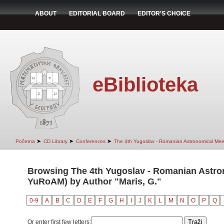
ABOUT
EDITORIAL BOARD
EDITOR'S CHOICE
eBiblioteka
➤
➤
➤
Početna
CD Library
Conferences
The 4th Yugoslav - Romanian Astronomical Mee
Browsing The 4th Yugoslav - Romanian Astro
YuRoAM) by Author "Maris, G."
0-9
A
B
C
D
E
F
G
H
I
J
K
L
M
N
O
P
Q
Or enter first few letters: