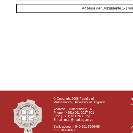
Anzeige der Dokumente 1-1 vo
© Copyright 2008 Faculty of
Mathematics, University of Belgrade
C
Address: Studentski trg 16
Phone: (+381) 011 2027 801
Fax: (+381) 011 2630 151
E-mail: matf@matf.bg.ac.yu
Bank account: 840-181 5666-68
V
PIB: 100046603
S