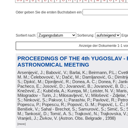
0-9
A
B
C
D
E
F
G
H
I
J
K
L
M
N
O
P
Q
Oder geben Sie die ersten Buchstaben ein:
Sortiert nach:
Sortierung:
Erge
Anzeige der Dokumente 1-1 vo
PROCEEDINGS OF THE 4th YUGOSLAV -
ASTRONOMICAL MEETING
Arsenijević, J.; Babović, V.; Barlai, K.; Beirmann, P.L.; Cvet
M. M.; Čelebovović, V.; Dačić, M.; Damljanović, G.; Dimitrij
S.; Djokić, M.; Djordjević, R.; Donea, A. C.; Donea, F.; Jank
Pacheco, E.; Josović, D.; Jovanović, B.; Jovanović, B. D.; 
Knežević, Z.; Kubičela, A.; Kurepa, M.; Leister, N. V.; Maris, 
Milogradov - Turin, J.; Milosavljević, V.; Milošević - Zdjelar, 
S.; Ninković, S.; Pakvor, I.; Parashiv, P.; Pavlović, R.; Petro
Popescu, P.; Popescu, R.; Popović, G. M.; Popović, L. Č.; P
Benišek, V.; Sahal - Brechot, S.; Samurović, S.; Simić, S.; S
M.; Tankosić, D.; Tomić, A. S.; Trajković, N.; Trajkovska, V.; 
Vranješ, J.; Živkov, V.
(
Astron. Obs. Belgrade
, 1998
)
[more]