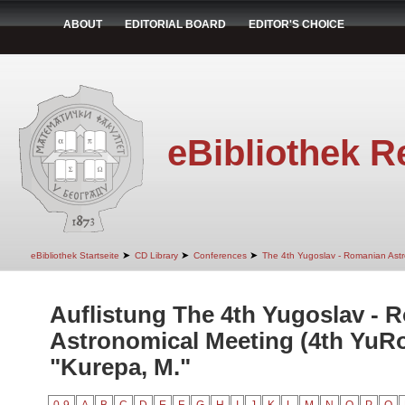
ABOUT
EDITORIAL BOARD
EDITOR'S CHOICE
eBibliothek R
➤
➤
➤
eBibliothek Startseite
CD Library
Conferences
The 4th Yugoslav - Romanian Ast
Auflistung The 4th Yugoslav - 
Astronomical Meeting (4th YuR
"Kurepa, M."