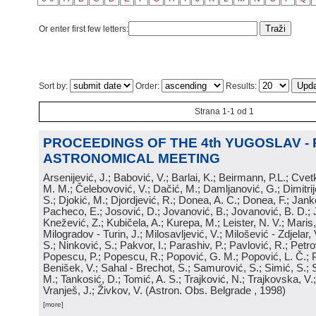
Or enter first few letters:
Sort by:
Order:
Results:
Strana 1-1 od 1
PROCEEDINGS OF THE 4th YUGOSLAV -
ASTRONOMICAL MEETING
Arsenijević, J.; Babović, V.; Barlai, K.; Beirmann, P.L.; Cvet
M. M.; Čelebovović, V.; Dačić, M.; Damljanović, G.; Dimitrij
S.; Djokić, M.; Djordjević, R.; Donea, A. C.; Donea, F.; Jank
Pacheco, E.; Josović, D.; Jovanović, B.; Jovanović, B. D.; 
Knežević, Z.; Kubičela, A.; Kurepa, M.; Leister, N. V.; Maris, 
Milogradov - Turin, J.; Milosavljević, V.; Milošević - Zdjelar, 
S.; Ninković, S.; Pakvor, I.; Parashiv, P.; Pavlović, R.; Petro
Popescu, P.; Popescu, R.; Popović, G. M.; Popović, L. Č.; P
Benišek, V.; Sahal - Brechot, S.; Samurović, S.; Simić, S.; S
M.; Tankosić, D.; Tomić, A. S.; Trajković, N.; Trajkovska, V.; 
Vranješ, J.; Živkov, V.
(
Astron. Obs. Belgrade
, 1998
)
[more]