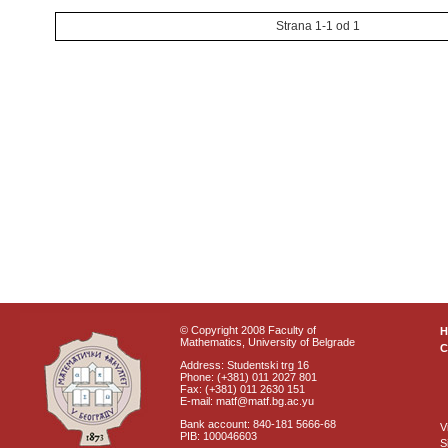
Strana 1-1 od 1
© Copyright 2008 Faculty of
Mathematics, University of Belgrade
C
Address: Studentski trg 16
Phone: (+381) 011 2027 801
Fax: (+381) 011 2630 151
E-mail: matf@matf.bg.ac.yu
Bank account: 840-181 5666-68
V
PIB: 100046603
S