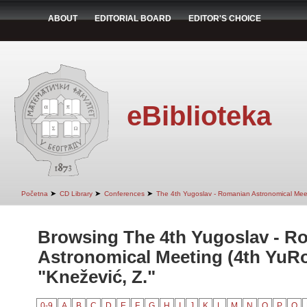
ABOUT
EDITORIAL BOARD
EDITOR'S CHOICE
eBiblioteka
➤
➤
➤
Početna
CD Library
Conferences
The 4th Yugoslav - Romanian Astronomical Mee
Browsing The 4th Yugoslav - R
Astronomical Meeting (4th YuR
"Knežević, Z."
0-9
A
B
C
D
E
F
G
H
I
J
K
L
M
N
O
P
Q