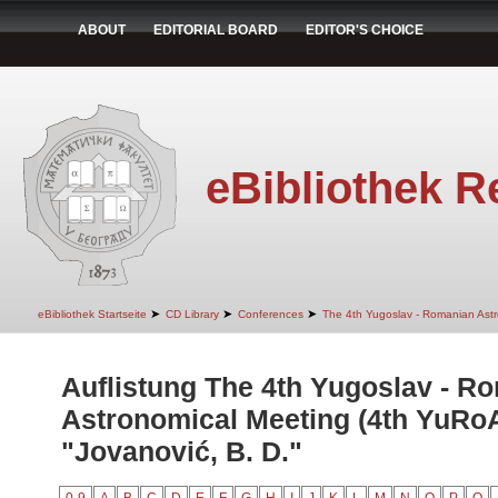
ABOUT
EDITORIAL BOARD
EDITOR'S CHOICE
eBibliothek R
➤
➤
➤
eBibliothek Startseite
CD Library
Conferences
The 4th Yugoslav - Romanian Ast
Auflistung The 4th Yugoslav - R
Astronomical Meeting (4th YuRo
"Jovanović, B. D."