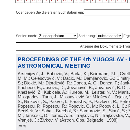
0-9
A
B
C
D
E
F
G
H
I
J
K
L
M
N
O
P
Q
Oder geben Sie die ersten Buchstaben ein:
Sortiert nach:
Sortierung:
Erge
Anzeige der Dokumente 1-1 vo
PROCEEDINGS OF THE 4th YUGOSLAV -
ASTRONOMICAL MEETING
Arsenijević, J.; Babović, V.; Barlai, K.; Beirmann, P.L.; Cvet
M. M.; Čelebovović, V.; Dačić, M.; Damljanović, G.; Dimitrij
S.; Djokić, M.; Djordjević, R.; Donea, A. C.; Donea, F.; Jank
Pacheco, E.; Josović, D.; Jovanović, B.; Jovanović, B. D.; 
Knežević, Z.; Kubičela, A.; Kurepa, M.; Leister, N. V.; Maris, 
Milogradov - Turin, J.; Milosavljević, V.; Milošević - Zdjelar, 
S.; Ninković, S.; Pakvor, I.; Parashiv, P.; Pavlović, R.; Petro
Popescu, P.; Popescu, R.; Popović, G. M.; Popović, L. Č.; P
Benišek, V.; Sahal - Brechot, S.; Samurović, S.; Simić, S.; S
M.; Tankosić, D.; Tomić, A. S.; Trajković, N.; Trajkovska, V.; 
Vranješ, J.; Živkov, V.
(
Astron. Obs. Belgrade
, 1998
)
[more]