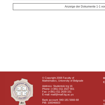
Anzeige der Dokumente 1-1 vo
© Copyright 2008 Faculty of
Mathematics, University of Belgrade
C
Address: Studentski trg 16
Phone: (+381) 011 2027 801
Fax: (+381) 011 2630 151
E-mail: matf@matf.bg.ac.yu
Bank account: 840-181 5666-68
V
PIB: 100046603
S