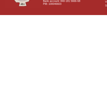
Bank account: 840-181 5666-68
V
PIB: 100046603
S