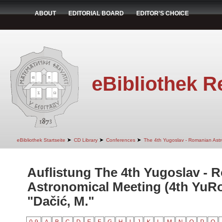
ABOUT
EDITORIAL BOARD
EDITOR'S CHOICE
eBibliothek R
➤
➤
➤
eBibliothek Startseite
CD Library
Conferences
The 4th Yugoslav - Romanian Ast
Auflistung The 4th Yugoslav - 
Astronomical Meeting (4th YuR
"Dačić, M."