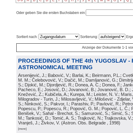
0-9
A
B
C
D
E
F
G
H
I
J
K
L
M
N
O
P
Q
Oder geben Sie die ersten Buchstaben ein:
Sortiert nach:
Sortierung:
Erge
Anzeige der Dokumente 1-1 vo
PROCEEDINGS OF THE 4th YUGOSLAV -
ASTRONOMICAL MEETING
Arsenijević, J.; Babović, V.; Barlai, K.; Beirmann, P.L.; Cvet
M. M.; Čelebovović, V.; Dačić, M.; Damljanović, G.; Dimitrij
S.; Djokić, M.; Djordjević, R.; Donea, A. C.; Donea, F.; Jank
Pacheco, E.; Josović, D.; Jovanović, B.; Jovanović, B. D.; 
Knežević, Z.; Kubičela, A.; Kurepa, M.; Leister, N. V.; Maris, 
Milogradov - Turin, J.; Milosavljević, V.; Milošević - Zdjelar, 
S.; Ninković, S.; Pakvor, I.; Parashiv, P.; Pavlović, R.; Petro
Popescu, P.; Popescu, R.; Popović, G. M.; Popović, L. Č.; P
Benišek, V.; Sahal - Brechot, S.; Samurović, S.; Simić, S.; S
M.; Tankosić, D.; Tomić, A. S.; Trajković, N.; Trajkovska, V.; 
Vranješ, J.; Živkov, V.
(
Astron. Obs. Belgrade
, 1998
)
[more]