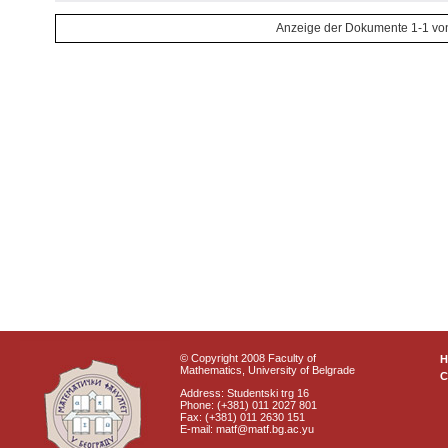
Anzeige der Dokumente 1-1 vo
© Copyright 2008 Faculty of
Mathematics, University of Belgrade
C
Address: Studentski trg 16
Phone: (+381) 011 2027 801
Fax: (+381) 011 2630 151
E-mail: matf@matf.bg.ac.yu